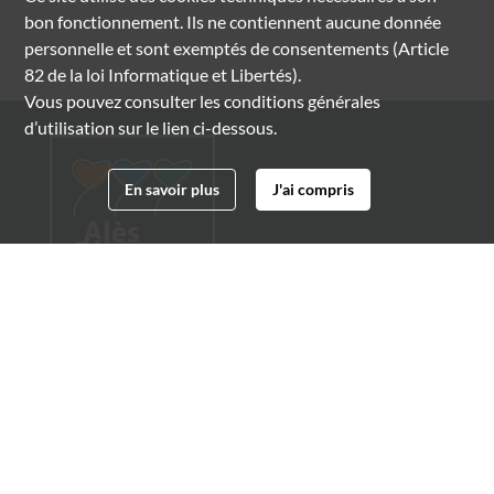
bon fonctionnement. Ils ne contiennent aucune donnée
personnelle et sont exemptés de consentements (Article
82 de la loi Informatique et Libertés).
Vous pouvez consulter les conditions générales
d’utilisation sur le lien ci-dessous.
En savoir plus
J'ai compris
Archives municipales d'Alès
4 boulevard Gambetta
30100 Alès
04 66 54 32 20
archives@ville-ales.fr