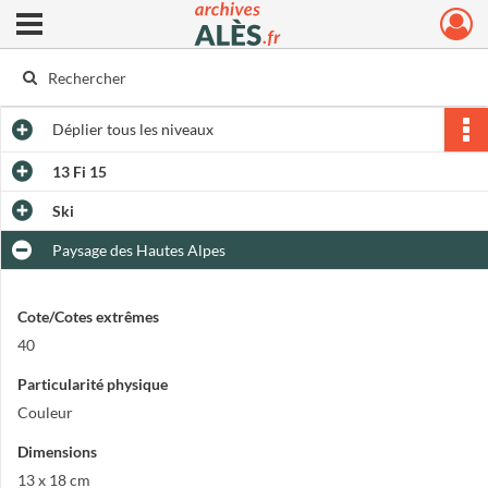
Ouvrir le menu déroulant
Archives municipales d'Alès
Déplier
tous les niveaux
13 Fi 15
Ski
Paysage des Hautes Alpes
Cote/Cotes extrêmes
40
Particularité physique
Couleur
Dimensions
13 x 18 cm