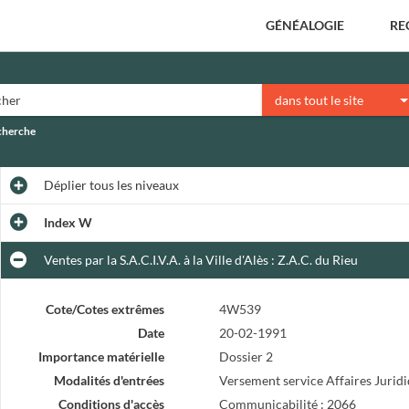
GÉNÉALOGIE
RE
dans tout le site
echerche
Déplier
tous les niveaux
Index W
Ventes par la S.A.C.I.V.A. à la Ville d'Alès : Z.A.C. du Rieu
Cote/Cotes extrêmes
4W539
Date
20-02-1991
Importance matérielle
Dossier 2
Modalités d'entrées
Versement service Affaires Jurid
Conditions d'accès
Communicabilité : 2066