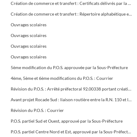
Création de commerce et transfert : Certificats délivrés par la mairie
Création de commerce et transfert : Répertoire alphabétique et chronologique
Ouvrages scolaires
Ouvrages scolaires
Ouvrages scolaires
Ouvrages scolaires
5ème modification du P.O.S. approuvée par la Sous-Préfecture
4ème, 5ème et 6ème modifications du P.O.S. : Courrier
Révision du P.O.S. : Arrêté préfectoral 92.00338 portant création d'utilité publique projet à 2x2 voies R.N.106 entre Alès et Boucoiran
Avant projet Rocade Sud : liaison routière entre la R.N. 110 et la R.N. 106
Révision du P.O.S. : Courrier
P.O.S. partiel Sud et Ouest, approuvé par la Sous-Préfecture
P.O.S. partiel Centre Nord et Est, approuvé par la Sous-Préfecture