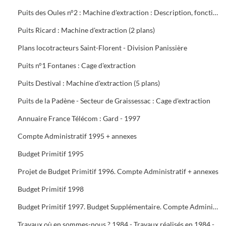
Puits des Oules n°2 : Machine d'extraction : Description, fonctionnement, conduite et entretien : 3 documents
Puits Ricard : Machine d'extraction (2 plans)
Plans locotracteurs Saint-Florent - Division Panissière
Puits n°1 Fontanes : Cage d'extraction
Puits Destival : Machine d'extraction (5 plans)
Puits de la Padène - Secteur de Graissessac : Cage d'extraction
Annuaire France Télécom : Gard - 1997
Compte Administratif 1995 + annexes
Budget Primitif 1995
Projet de Budget Primitif 1996. Compte Administratif + annexes
Budget Primitif 1998
Budget Primitif 1997. Budget Supplémentaire. Compte Administratif + annexes
Travaux où en sommes-nous ? 1984 - Travaux réalisés en 1984 - Programme 1985 - Travaux 1987