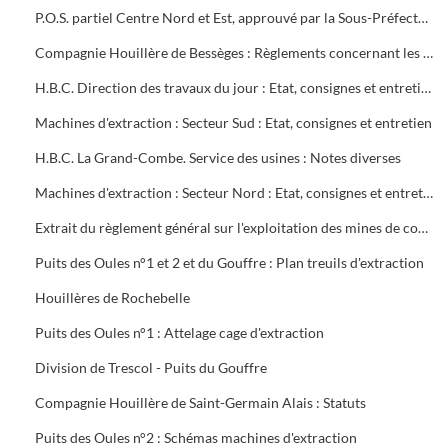
P.O.S. partiel Centre Nord et Est, approuvé par la Sous-Préfecture
Compagnie Houillère de Bessèges : Règlements concernant les ouvriers
H.B.C. Direction des travaux du jour : Etat, consignes et entretien des machines d'extraction
Machines d'extraction : Secteur Sud : Etat, consignes et entretien
H.B.C. La Grand-Combe. Service des usines : Notes diverses
Machines d'extraction : Secteur Nord : Etat, consignes et entretien
Extrait du règlement général sur l'exploitation des mines de combustibles : décret du 13 août 1911 modifié en mai 1931
Puits des Oules n°1 et 2 et du Gouffre : Plan treuils d'extraction
Houillères de Rochebelle
Puits des Oules n°1 : Attelage cage d'extraction
Division de Trescol - Puits du Gouffre
Compagnie Houillère de Saint-Germain Alais : Statuts
Puits des Oules n°2 : Schémas machines d'extraction