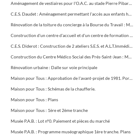
Aménagement de vestiaires pour l'O.A.C. au stade Pierre Pibarot : Estimatif
C.E.S. Daudet : Aménagement permettant l'accès aux enfants handicapés. Projet et marché public
Rénovation de la toiture du concierge à la Bourse du Travail : Marché public
Construction d'un centre d'accueil et d'un centre de formation pour l'O.A.C. Programme
C.E.S. Diderot : Construction de 2 ateliers S.E.S. et A.L.T.Immédiate. Marché public
Construction du Centre Médico Social des Prés-Saint-Jean : Marché public
Rénovation urbaine : Dalle sur voie principale
Maison pour Tous : Approbation de l'avant-projet de 1981. Portrait de Louis Aragon " un éternel printemps ". Calque de l'aménagement intérieur
Maison pour Tous : Schémas de la chaufferie.
Maison pour Tous : Plans
Maison pour Tous : 1ère et 2ème tranche
Musée P.A.B. : Lot n°0. Paiement et pièces du marché
Musée P.A.B. : Programme muséographique 1ère tranche. Plans