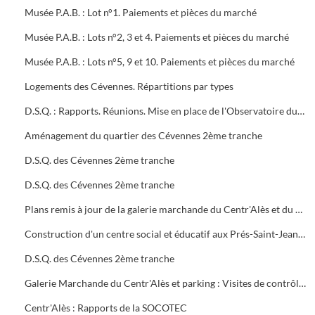
Musée P.A.B. : Lot n°1. Paiements et pièces du marché
Musée P.A.B. : Lots n°2, 3 et 4. Paiements et pièces du marché
Musée P.A.B. : Lots n°5, 9 et 10. Paiements et pièces du marché
Logements des Cévennes. Répartitions par types
D.S.Q. : Rapports. Réunions. Mise en place de l'Observatoire du logement du plan local de l'habitat
Aménagement du quartier des Cévennes 2ème tranche
D.S.Q. des Cévennes 2ème tranche
D.S.Q. des Cévennes 2ème tranche
Plans remis à jour de la galerie marchande du Centr'Alès et du parking
Construction d'un centre social et éducatif aux Prés-Saint-Jean Maison du Moulinet : Marché public (2ème tranche)
D.S.Q. des Cévennes 2ème tranche
Galerie Marchande du Centr'Alès et parking : Visites de contrôle de la commission de sécurité
Centr'Alès : Rapports de la SOCOTEC