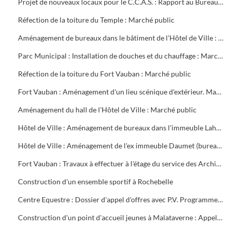
Projet de nouveaux locaux pour le C.C.A.S. : Rapport au Bureau Municipal
Réfection de la toiture du Temple : Marché public
Aménagement de bureaux dans le bâtiment de l'Hôtel de Ville : Marché public
Parc Municipal : Installation de douches et du chauffage : Marché public
Réfection de la toiture du Fort Vauban : Marché public
Fort Vauban : Aménagement d'un lieu scénique d'extérieur. Marché public
Aménagement du hall de l'Hôtel de Ville : Marché public
Hôtel de Ville : Aménagement de bureaux dans l'immeuble Lahondès (3 tranches) : Marché public
Hôtel de Ville : Aménagement de l'ex immeuble Daumet (bureaux du 2ème étage Informatique, cave escalier) : Marché public
Fort Vauban : Travaux à effectuer à l'étage du service des Archives. Liste du mobilier à acheter. Installation du Fonds Ancien de la Bibliothèque
Construction d'un ensemble sportif à Rochebelle
Centre Equestre : Dossier d'appel d'offres avec P.V. Programme du concours. Réunions de chantier
Construction d'un point d'accueil jeunes à Malataverne : Appel d'offres