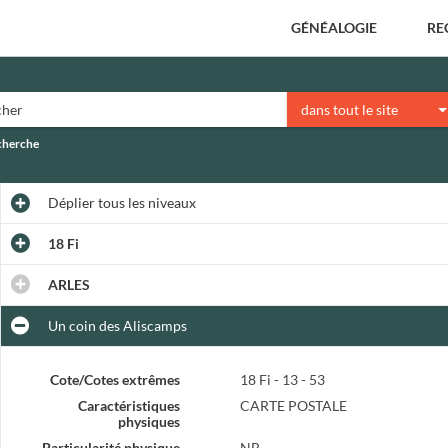
GÉNÉALOGIE
RE
dans tout le site
echerche
Déplier
tous les niveaux
18 Fi
ARLES
Un coin des Aliscamps
Cote/Cotes extrêmes
18 Fi - 13 - 53
Caractéristiques
CARTE POSTALE
physiques
Particularité physique
NB