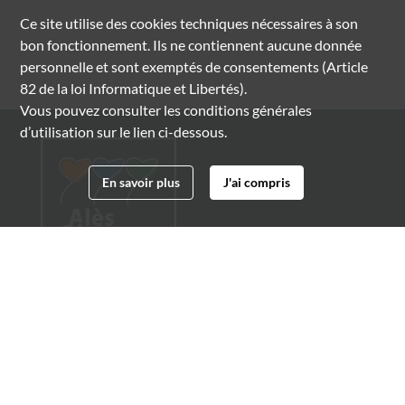
Ce site utilise des
cookies
techniques nécessaires à son
bon fonctionnement. Ils ne contiennent aucune donnée
personnelle et sont exemptés de consentements (Article
82 de la loi Informatique et Libertés).
Vous pouvez consulter les conditions générales
d’utilisation sur le lien ci-dessous.
En savoir plus
J'ai compris
Archives municipales d'Alès
4 boulevard Gambetta
30100 Alès
04 66 54 32 20
archives@ville-ales.fr