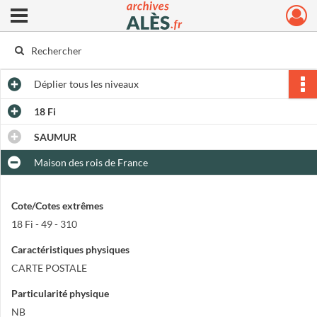
Ouvrir le menu déroulant
Archives municipales d'Alès
Déplier
tous les niveaux
18 Fi
SAUMUR
Maison des rois de France
Cote/Cotes extrêmes
18 Fi - 49 - 310
Caractéristiques physiques
CARTE POSTALE
Particularité physique
NB