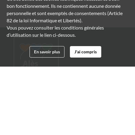
bon fonctionnement. Ils ne contiennent aucune donnée
personnelle et sont exemptés de consentements (Article
82 de la loi Informatique et Libertés).
Vous pouvez consulter les conditions générales
d’utilisation sur le lien ci-dessous.
En savoir plus
J'ai compris
Archives municipales d'Alès
4 boulevard Gambetta
30100 Alès
04 66 54 32 20
archives@ville-ales.fr