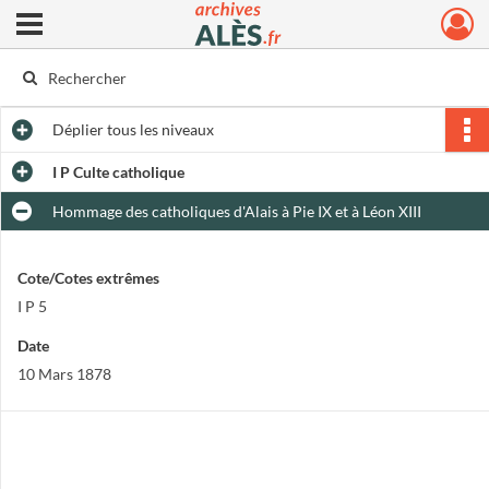
Ouvrir le menu déroulant
Archives municipales d'Alès
Déplier
tous les niveaux
I P Culte catholique
Hommage des catholiques d'Alais à Pie IX et à Léon XIII
Cote/Cotes extrêmes
I P 5
Date
10 Mars 1878