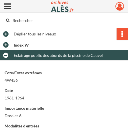
Ouvrir le menu déroulant
Archives municipales d'Alès
Déplier
tous les niveaux
Index W
Eclairage public des abords de la piscine de Cauvel
Cote/Cotes extrêmes
4W456
Date
1961-1964
Importance matérielle
Dossier 6
Modalités d'entrées