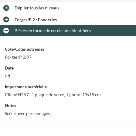
Déplier
tous les niveaux
Forges/P 2 : Fonderies
Pièces en forme de cercle non identifiées
Cote/Cotes extrêmes
Forges/P 2/97
Date
s.d.
Importance matérielle
Cliché N° 97 . 1 plaque de verre, 1 photo, 13x18 cm
Notes
Scène avec personnages