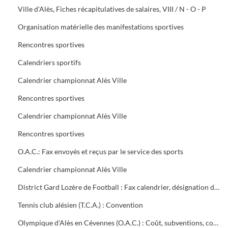
Ville d'Alès, Fiches récapitulatives de salaires, VIII / N - O - P
Organisation matérielle des manifestations sportives
Rencontres sportives
Calendriers sportifs
Calendrier championnat Alès Ville
Rencontres sportives
Calendrier championnat Alès Ville
Rencontres sportives
O.A.C.: Fax envoyés et reçus par le service des sports
Calendrier championnat Alès Ville
District Gard Lozère de Football : Fax calendrier, désignation des terrains
Tennis club alésien (T.C.A.) : Convention
Olympique d'Alès en Cévennes (O.A.C.) : Coût, subventions, contrat d'objectifs, courrier