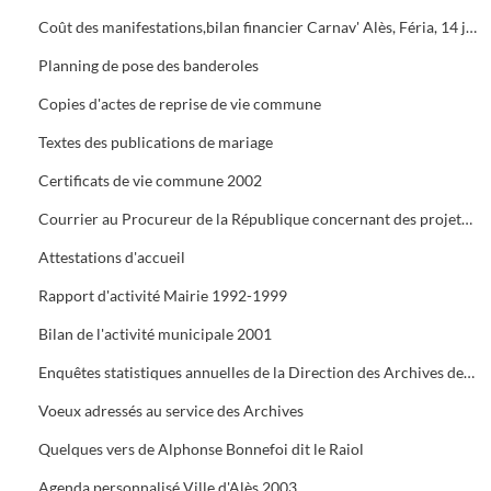
Coût des manifestations,bilan financier Carnav' Alès, Féria, 14 juillet, Estiv' Alès, fête de la châtaigne
Planning de pose des banderoles
Copies d'actes de reprise de vie commune
Textes des publications de mariage
Certificats de vie commune 2002
Courrier au Procureur de la République concernant des projets de mariage dont les dossiers administratifs ne sont pas réglés
Attestations d'accueil
Rapport d'activité Mairie 1992-1999
Bilan de l'activité municipale 2001
Enquêtes statistiques annuelles de la Direction des Archives de France
Voeux adressés au service des Archives
Quelques vers de Alphonse Bonnefoi dit le Raiol
Agenda personnalisé Ville d'Alès 2003