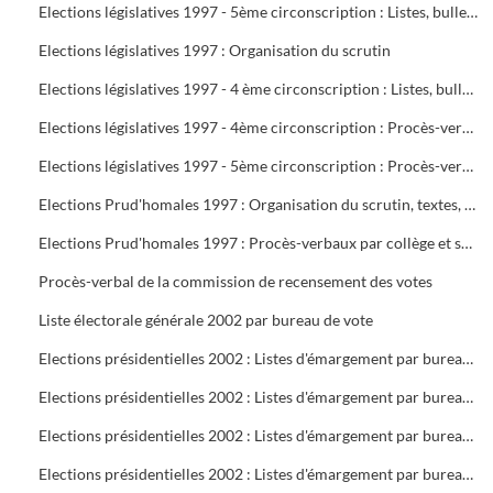
Elections législatives 1997 - 5ème circonscription : Listes, bulletins de vote, délégués et assesseurs
Elections législatives 1997 : Organisation du scrutin
Elections législatives 1997 - 4 ème circonscription : Listes, bulletins de vote, délégués et assesseurs
Elections législatives 1997 - 4ème circonscription : Procès-verbaux
Elections législatives 1997 - 5ème circonscription : Procès-verbaux
Elections Prud'homales 1997 : Organisation du scrutin, textes, représentants des organisations professionnelles et syndicales, délégués, bureaux de vote, tableaux de vote par correspondance
Elections Prud'homales 1997 : Procès-verbaux par collège et section
Procès-verbal de la commission de recensement des votes
Liste électorale générale 2002 par bureau de vote
Elections présidentielles 2002 : Listes d'émargement par bureau de vote : 1 à 5
Elections présidentielles 2002 : Listes d'émargement par bureau de vote : 6 à 10
Elections présidentielles 2002 : Listes d'émargement par bureau de vote : 11 à 16 ( pas de 12 )
Elections présidentielles 2002 : Listes d'émargement par bureau de vote : 17 à 21