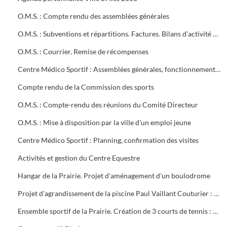
O.M.S. : Compte rendu des assemblées générales
O.M.S. : Subventions et répartitions. Factures. Bilans d'activité Conventions avec la ville
O.M.S. : Courrier. Remise de récompenses
Centre Médico Sportif : Assemblées générales, fonctionnement, projet de contrat, subvention
Compte rendu de la Commission des sports
O.M.S. : Compte-rendu des réunions du Comité Directeur
O.M.S. : Mise à disposition par la ville d'un emploi jeune
Centre Médico Sportif : Planning, confirmation des visites
Activités et gestion du Centre Equestre
Hangar de la Prairie. Projet d'aménagement d'un boulodrome
Projet d'agrandissement de la piscine Paul Vaillant Couturier : 6 plans
Ensemble sportif de la Prairie. Création de 3 courts de tennis : 1ère tranche (1997). Projet d'éclairage (1983)