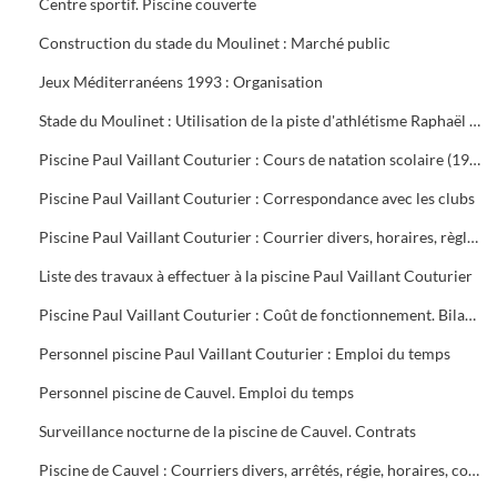
Centre sportif. Piscine couverte
Construction du stade du Moulinet : Marché public
Jeux Méditerranéens 1993 : Organisation
Stade du Moulinet : Utilisation de la piste d'athlétisme Raphaël Pujazon
Piscine Paul Vaillant Couturier : Cours de natation scolaire (1992-1999). Transport des scolaires (1995-1998). Utilisation de la piscine par les scolaires (1997-1998)
Piscine Paul Vaillant Couturier : Correspondance avec les clubs
Piscine Paul Vaillant Couturier : Courrier divers, horaires, règlement des cours, vols, plan d'organisation de secours, accident du 16 juin 1997, procès-verbal de la Commission de Sécurité
Liste des travaux à effectuer à la piscine Paul Vaillant Couturier
Piscine Paul Vaillant Couturier : Coût de fonctionnement. Bilan d'activité
Personnel piscine Paul Vaillant Couturier : Emploi du temps
Personnel piscine de Cauvel. Emploi du temps
Surveillance nocturne de la piscine de Cauvel. Contrats
Piscine de Cauvel : Courriers divers, arrêtés, régie, horaires, convention chèques loisirs temps libre, procès-verbal Commission de sécurité