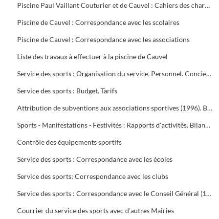
Piscine Paul Vaillant Couturier et de Cauvel : Cahiers des charges signés par les clubs
Piscine de Cauvel : Correspondance avec les scolaires
Piscine de Cauvel : Correspondance avec les associations
Liste des travaux à effectuer à la piscine de Cauvel
Service des sports : Organisation du service. Personnel. Concierges. Notes de service
Service des sports : Budget. Tarifs
Attribution de subventions aux associations sportives (1996). Bilans financiers des clubs (1995-1996)
Sports - Manifestations - Festivités : Rapports d'activités. Bilans financiers
Contrôle des équipements sportifs
Service des sports : Correspondance avec les écoles
Service des sports: Correspondance avec les clubs
Service des sports : Correspondance avec le Conseil Général (1996-1999), Conseil Régional (1996-2000), Préfecture du Gard (1995-1997), Direction Départementale jeunesse et sports (1995-2000)
Courrier du service des sports avec d'autres Mairies