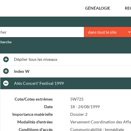
GÉNÉALOGIE
RE
dans tout le site
echerche
Déplier
tous les niveaux
Index W
Alès Concert' Festival 1999
Cote/Cotes extrêmes
5W725
Date
18 - 24/08/1999
Importance matérielle
Dossier 2
Modalités d'entrées
Versement Coordination des Affai
Conditions d'accès
Communicabilité : Immédiate