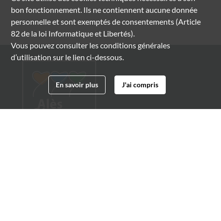
bon fonctionnement. Ils ne contiennent aucune donnée
personnelle et sont exemptés de consentements (Article
82 de la loi Informatique et Libertés).
Vous pouvez consulter les conditions générales
d’utilisation sur le lien ci-dessous.
En savoir plus
J'ai compris
Archives municipales d'Alès
4 boulevard Gambetta
30100 Alès
04 66 54 32 20
archives@ville-ales.fr