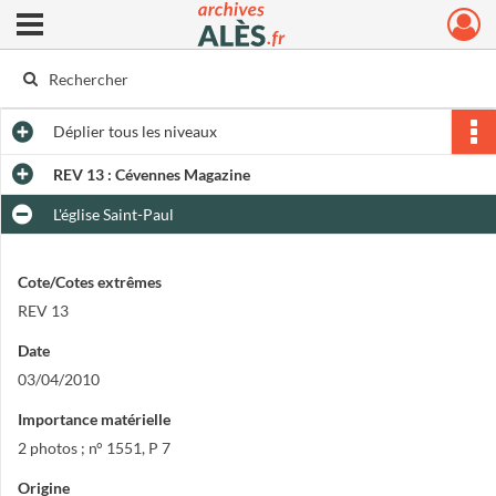
Ouvrir le menu déroulant
Archives municipales d'Alès
Déplier
tous les niveaux
REV 13 : Cévennes Magazine
L'église Saint-Paul
Cote/Cotes extrêmes
REV 13
Date
03/04/2010
Importance matérielle
2 photos ; n° 1551, P 7
Origine