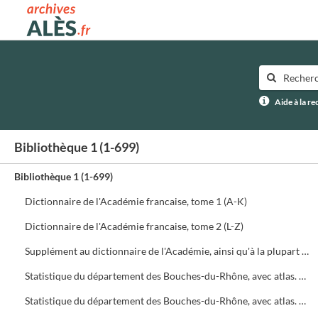
Archives municipales d'Alès
Aide à la r
Bibliothèque 1 (1-699)
Bibliothèque 1 (1-699)
Dictionnaire de l'Académie francaise, tome 1 (A-K)
Dictionnaire de l'Académie francaise, tome 2 (L-Z)
Supplément au dictionnaire de l'Académie, ainsi qu'à la plupart des autres lexiques français...
Statistique du département des Bouches-du-Rhône, avec atlas. Tome 1 : Topographie physique. Histoire naturelle
Statistique du département des Bouches-du-Rhône, avec atlas. Tome 2 : Antiquités. Topographie administrative