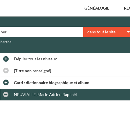
GÉNÉALOGIE
RE
dans tout le site
echerche
Déplier
tous les niveaux
[Titre non renseigné]
Gard : dictionnaire biographique et album
NEUVIALLE, Marie Adrien Raphaël