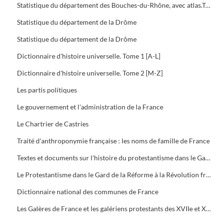
Statistique du département des Bouches-du-Rhône, avec atlas.Tome 3 : Etat social. Etablissements et travaux publics
Statistique du département de la Drôme
Statistique du département de la Drôme
Dictionnaire d'histoire universelle. Tome 1 [A-L]
Dictionnaire d'histoire universelle. Tome 2 [M-Z]
Les partis politiques
Le gouvernement et l'administration de la France
Le Chartrier de Castries
Traité d'anthroponymie française : les noms de famille de France
Textes et documents sur l'histoire du protestantisme dans le Gard
Le Protestantisme dans le Gard de la Réforme à la Révolution française : Exposition
Dictionnaire national des communes de France
Les Galères de France et les galériens protestants des XVIIe et XVIIIe siècles. Tome 1