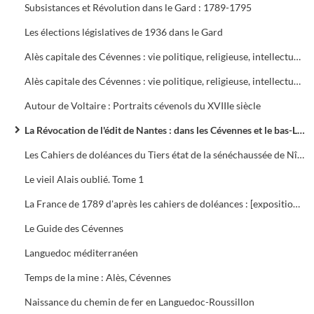
Subsistances et Révolution dans le Gard : 1789-1795
Les élections législatives de 1936 dans le Gard
Alès capitale des Cévennes : vie politique, religieuse, intellectuelle, économique et sociale
Alès capitale des Cévennes : vie politique, religieuse, intellectuelle, économique et sociale
Autour de Voltaire : Portraits cévenols du XVIIIe siècle
La Révocation de l'édit de Nantes : dans les Cévennes et le bas-Languedoc, 1685-1985
Les Cahiers de doléances du Tiers état de la sénéchaussée de Nîmes pour les États généraux de 1789
Le vieil Alais oublié. Tome 1
La France de 1789 d'après les cahiers de doléances : [exposition, Paris], Musée de l'histoire de France, [1976-1979]
Le Guide des Cévennes
Languedoc méditerranéen
Temps de la mine : Alès, Cévennes
Naissance du chemin de fer en Languedoc-Roussillon