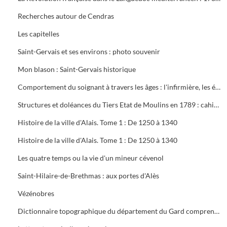
Recherches autour de Cendras
Les capitelles
Saint-Gervais et ses environs : photo souvenir
Mon blason : Saint-Gervais historique
Comportement du soignant à travers les âges : l'infirmière, les écoles du Gard
Structures et doléances du Tiers Etat de Moulins en 1789 : cahier des corporations et cahier général
Histoire de la ville d'Alais. Tome 1 : De 1250 à 1340
Histoire de la ville d'Alais. Tome 1 : De 1250 à 1340
Les quatre temps ou la vie d'un mineur cévenol
Saint-Hilaire-de-Brethmas : aux portes d'Alès
Vézénobres
Dictionnaire topographique du département du Gard comprenant les noms de lieu anciens et modernes