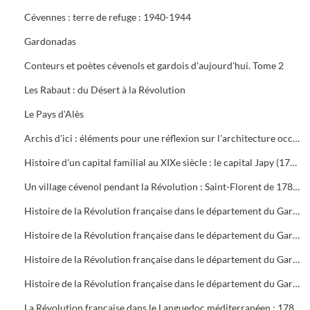
Cévennes : terre de refuge : 1940-1944
Gardonadas
Conteurs et poètes cévenols et gardois d'aujourd'hui. Tome 2
Les Rabaut : du Désert à la Révolution
Le Pays d'Alès
Archis d'ici : éléments pour une réflexion sur l'architecture occitane
Histoire d'un capital familial au XIXe siècle : le capital Japy (1777-1910)
Un village cévenol pendant la Révolution : Saint-Florent de 1789 à 1795
Histoire de la Révolution française dans le département du Gard. Tome 1 : La Constituante (1788-1791)
Histoire de la Révolution française dans le département du Gard. Tome 2 : La Législative (1791-1792)
Histoire de la Révolution française dans le département du Gard. Tome 3 : La Convention nationale (Le fédéralisme, 1792-1793)
Histoire de la Révolution française dans le département du Gard. Tome 4 : La Convention nationale (La Terreur, 1793-1794)
La Révolution française dans le Languedoc méditerranéen : 1789-1799