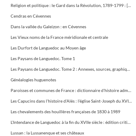
Religion et politique : le Gard dans la Révolution, 1789-1799 : [exposition, Nîmes], 28 janvier-31 mars 1989
Cendras en Cévennes
Dans la vallée du Galeizon : en Cévennes
Les Vieux noms de la France méridionale et centrale
Les Durfort de Languedoc au Moyen âge
Les Paysans de Languedoc. Tome 1
Les Paysans de Languedoc. Tome 2 : Annexes, sources, graphiques
Généalogies huguenotes
Paroisses et communes de France : dictionnaire d'histoire administrative et démographique : Gard
Les Capucins dans l'histoire d'Alès : l'église Saint-Joseph du XVIIIe siècle à nos jours
Les chevalements des houillères françaises de 1830 à 1989
L'Intendance de Languedoc à la fin du XVIIe siècle : édition critique du mémoire "Pour l'instruction du duc de Bourgogne"
Lussan : la Lussanenque et ses châteaux