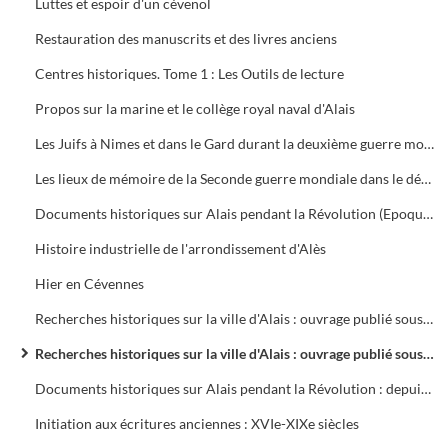
Luttes et espoir d'un cévenol
Restauration des manuscrits et des livres anciens
Centres historiques. Tome 1 : Les Outils de lecture
Propos sur la marine et le collège royal naval d'Alais
Les Juifs à Nimes et dans le Gard durant la deuxième guerre mondiale de 1939 à 1944
Les lieux de mémoire de la Seconde guerre mondiale dans le département du Gard
Documents historiques sur Alais pendant la Révolution (Epoque de la Terreur)
Histoire industrielle de l'arrondissement d'Alès
Hier en Cévennes
Recherches historiques sur la ville d'Alais : ouvrage publié sous les auspices de la municipalité
Recherches historiques sur la ville d'Alais : ouvrage publié sous les auspices de la municipalité
Documents historiques sur Alais pendant la Révolution : depuis la convocation des Etats-Généraux de 1789 jusqu'à la réception du décret sur les municipalités (12 janvier 1790)
Initiation aux écritures anciennes : XVIe-XIXe siècles