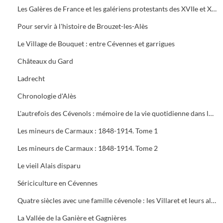
Les Galères de France et les galériens protestants des XVIIe et XVIIIe siècles. Tome 2
Pour servir à l'histoire de Brouzet-les-Alès
Le Village de Bouquet : entre Cévennes et garrigues
Châteaux du Gard
Ladrecht
Chronologie d'Alès
L'autrefois des Cévenols : mémoire de la vie quotidienne dans les vallées cévenoles des Gardons
Les mineurs de Carmaux : 1848-1914. Tome 1
Les mineurs de Carmaux : 1848-1914. Tome 2
Le vieil Alais disparu
Sériciculture en Cévennes
Quatre siècles avec une famille cévenole : les Villaret et leurs alliés
La Vallée de la Ganière et Gagnières