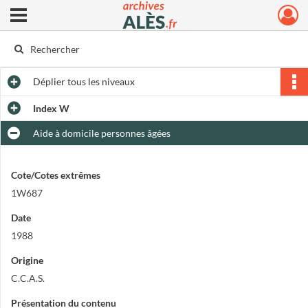
Ouvrir le menu déroulant
Archives municipales d'Alès
Déplier
tous les niveaux
Index W
Aide à domicile personnes âgées
Cote/Cotes extrêmes
1W687
Date
1988
Origine
C.C.A.S.
Présentation du contenu