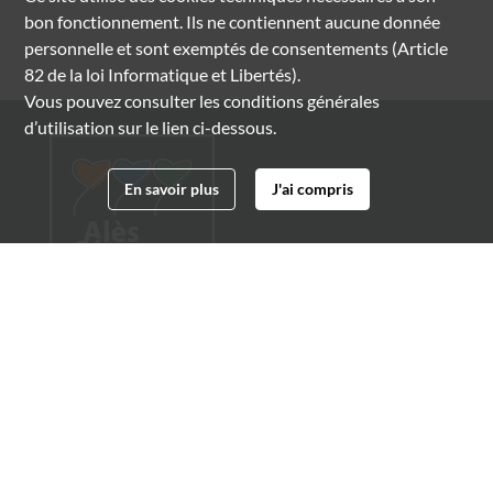
bon fonctionnement. Ils ne contiennent aucune donnée
personnelle et sont exemptés de consentements (Article
82 de la loi Informatique et Libertés).
Vous pouvez consulter les conditions générales
d’utilisation sur le lien ci-dessous.
En savoir plus
J'ai compris
Archives municipales d'Alès
4 boulevard Gambetta
30100 Alès
04 66 54 32 20
archives@ville-ales.fr