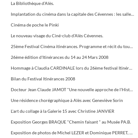
La Bibliothèque d’Alès.
Implantation du cinéma dans la capitale des Cévennes : les salles du début du siècle à nos jours.
Cinéma de poche le Pinki
Le nouveau visage du Ciné-club d’Alès Cévennes.
25ème Festival Cinéma itinérances. Programme et récit du tournage dans les cévennes d' "Un homme de trop"
26ème édition d'Itinérances du 14 au 24 Mars 2008
Hommage à Claudia CARDINALE lors du 26ème festival Itinérances. En photo avec Max ROUSTAN, Maire
Bilan du Festival Itinérances 2008
Docteur Jean Claude JAMOT "Une nouvelle approche de l'Histoire et de l'Archéologie appliquée aux Celtes
Une résidence chorégraphique à Alès avec Geneviève Sorin
L'art du collage à la Galerie 15 avec Christine JANVIER
Exposition Georges BRAQUE "Chemin faisant " au Musée PA.B.
Exposition de photos de Michel LEZER et Dominique PERRET, de peintures de Monique SANTORO à l'OFFICE DE TOURISME pour la Féria d'Alès