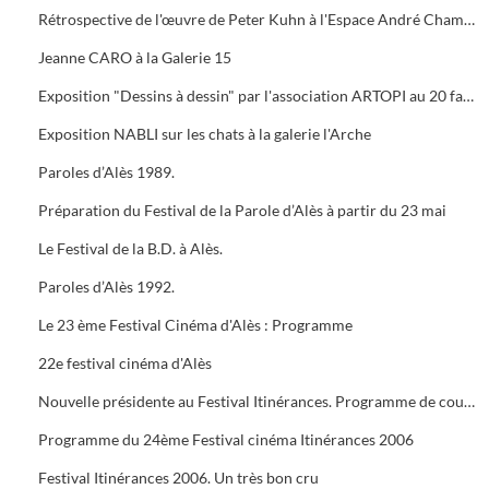
Rétrospective de l'œuvre de Peter Kuhn à l'Espace André Chamson. Exposition consacrée à Vauban à l'OFFICE DE TOURISME. Présentation de saison hors les murs du cratère
Jeanne CARO à la Galerie 15
Exposition "Dessins à dessin" par l'association ARTOPI au 20 faubourg du Soleil
Exposition NABLI sur les chats à la galerie l'Arche
Paroles d’Alès 1989.
Préparation du Festival de la Parole d’Alès à partir du 23 mai
Le Festival de la B.D. à Alès.
Paroles d’Alès 1992.
Le 23 ème Festival Cinéma d'Alès : Programme
22e festival cinéma d'Alès
Nouvelle présidente au Festival Itinérances. Programme de courts métrages de Jacques TATI
Programme du 24ème Festival cinéma Itinérances 2006
Festival Itinérances 2006. Un très bon cru