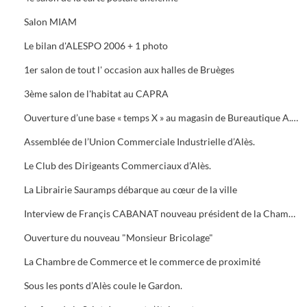
Salon MIAM
Le bilan d'ALESPO 2006 + 1 photo
1er salon de tout l' occasion aux halles de Bruèges
3ème salon de l'habitat au CAPRA
Ouverture d’une base « temps X » au magasin de Bureautique A.M.C., 40 Avenue du Général de Gaule à Alès.
Assemblée de l’Union Commerciale Industrielle d’Alès.
Le Club des Dirigeants Commerciaux d’Alès.
La Librairie Sauramps débarque au cœur de la ville
Interview de Françis CABANAT nouveau président de la Chambre de Commerce
Ouverture du nouveau "Monsieur Bricolage"
La Chambre de Commerce et le commerce de proximité
Sous les ponts d’Alès coule le Gardon.