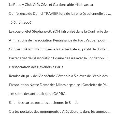
Le Rotary Club Alès Céze et Gardons aide Madagascar
Conférence de Daniel TRAVIER lors de la rentrée solennelle de l'Académie Cévenole
Téléthon 2006
Le sous-préfet Stéphane GUYON intronisé dans la Confrérie des Mange Tripes
Animations de l'association Renaissance du Fort Vauban pour le Téléthon
Concert d’Alain Mammoser à la Cathédrale au profit de l’Enfance Inadaptée.
Partenariat de l'Association Graine de Lire avec la Fondation Crédit Mutuel
L' Association des Cévenols à Paris
Remise du prix de l'Académie Cévenole à 5 élèves de l'école des Mines pour leur travail sur la mine et ses conséquences sur l'économie et les paysages.
L'association Notre Dame des Mines organise l'Omelette de Pâques à l'Ermitage
1er salon des antiquaires au CAPRA
Salon des cartes postales anciennes le 8 mai.
Cartes postales des monuments d’Alès détruits dans les années 1960.