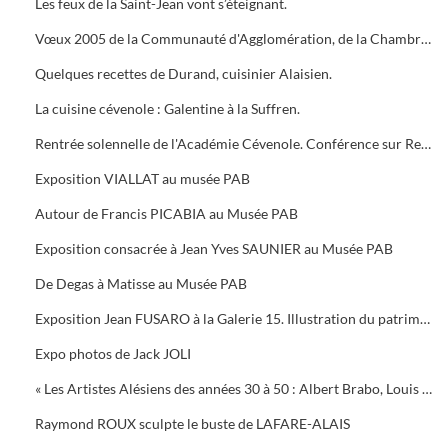
Les feux de la Saint-Jean vont s’éteignant.
Vœux 2005 de la Communauté d'Agglomération, de la Chambre de Commerce, 5 bougies pour la Médiathèque
Quelques recettes de Durand, cuisinier Alaisien.
La cuisine cévenole : Galentine à la Suffren.
Rentrée solennelle de l'Académie Cévenole. Conférence sur Renoir et Albert ANDRE, une amitié (1894-1919)
Exposition VIALLAT au musée PAB
Autour de Francis PICABIA au Musée PAB
Exposition consacrée à Jean Yves SAUNIER au Musée PAB
De Degas à Matisse au Musée PAB
Exposition Jean FUSARO à la Galerie 15. Illustration du patrimoine alésien
Expo photos de Jack JOLI
« Les Artistes Alésiens des années 30 à 50 : Albert Brabo, Louis Cabanes, Louis Arcaix et René Aberlenc » par Annie Corbier
Raymond ROUX sculpte le buste de LAFARE-ALAIS