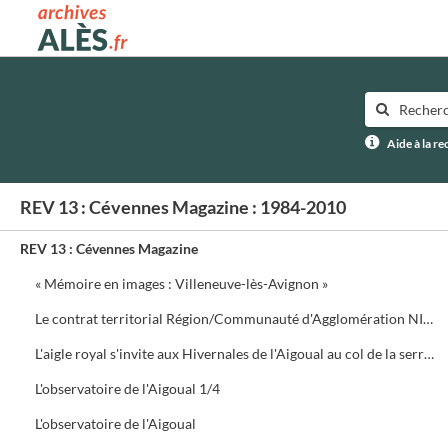
Archives municipales d'Alès
Aide à la r
REV 13 : Cévennes Magazine : 1984-2010
REV 13 : Cévennes Magazine
« Mémoire en images : Villeneuve-lès-Avignon »
Le contrat territorial Région/Communauté d'Agglomération NIMES Métropole
L'aigle royal s'invite aux Hivernales de l'Aigoual au col de la serreyrède. Programme de la journée
L'observatoire de l'Aigoual 1/4
L'observatoire de l'Aigoual