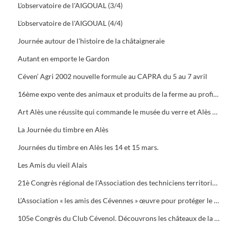
L'observatoire de l'AIGOUAL (3/4)
L'observatoire de l'AIGOUAL (4/4)
Journée autour de l'histoire de la châtaigneraie
Autant en emporte le Gardon
Céven’ Agri 2002 nouvelle formule au CAPRA du 5 au 7 avril
16ème expo vente des animaux et produits de la ferme au profit des orphelins des sapeurs-pompiers aux halles de Bruèges
Art Alès une réussite qui commande le musée du verre et Alès capitale des Cévennes, départ du chemin des verriers.
La Journée du timbre en Alès
Journées du timbre en Alès les 14 et 15 mars.
Les Amis du vieil Alais
21è Congrès régional de l’Association des techniciens territoriaux.
L’Association « les amis des Cévennes » œuvre pour protéger le patrimoine cévenol.
105e Congrès du Club Cévenol. Découvrons les châteaux de la Vaunage