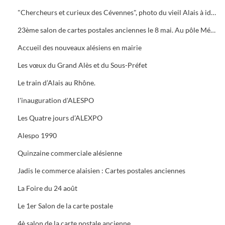
"Chercheurs et curieux des Cévennes", photo du vieil Alais à identifier.
23ème salon de cartes postales anciennes le 8 mai. Au pôle Mécanique grand prix camion
Accueil des nouveaux alésiens en mairie
Les vœux du Grand Alès et du Sous-Préfet
Le train d’Alais au Rhône.
l'inauguration d'ALESPO
Les Quatre jours d’ALEXPO
Alespo 1990
Quinzaine commerciale alésienne
Jadis le commerce alaisien : Cartes postales anciennes
La Foire du 24 août
Le 1er Salon de la carte postale
4è salon de la carte postale ancienne