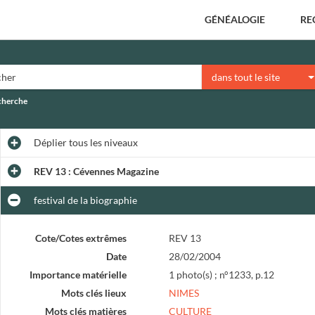
GÉNÉALOGIE
RE
dans tout le site
echerche
Déplier
tous les niveaux
REV 13 : Cévennes Magazine
festival de la biographie
Cote/Cotes extrêmes
REV 13
Date
28/02/2004
Importance matérielle
1 photo(s) ; n°1233, p.12
Mots clés lieux
NIMES
Mots clés matières
CULTURE