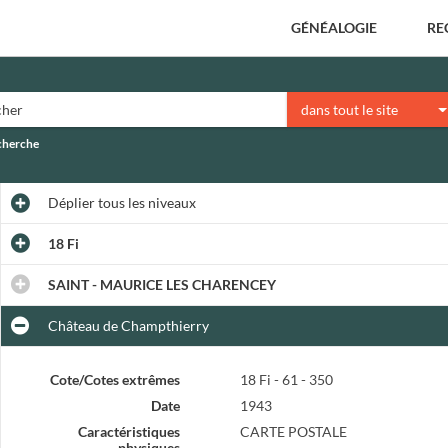
GÉNÉALOGIE
RE
dans tout le site
echerche
Déplier
tous les niveaux
18 Fi
SAINT - MAURICE LES CHARENCEY
Château de Champthierry
Cote/Cotes extrêmes
18 Fi - 61 - 350
Date
1943
Caractéristiques
CARTE POSTALE
physiques