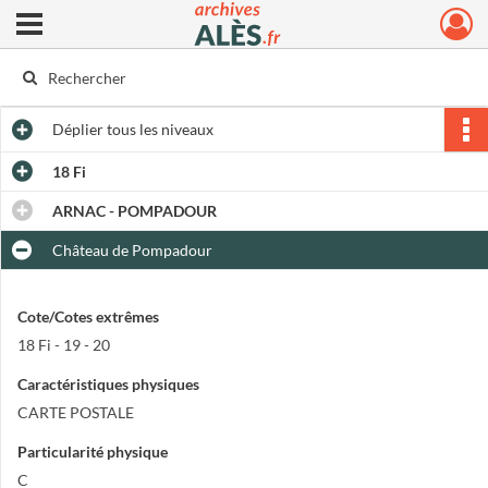
Ouvrir le menu déroulant
Archives municipales d'Alès
Déplier
tous les niveaux
18 Fi
ARNAC - POMPADOUR
Château de Pompadour
Cote/Cotes extrêmes
18 Fi - 19 - 20
Caractéristiques physiques
CARTE POSTALE
Particularité physique
C