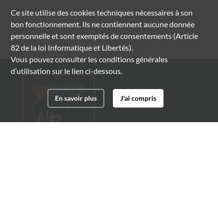
Ce site utilise des
cookies
techniques nécessaires à son
bon fonctionnement. Ils ne contiennent aucune donnée
personnelle et sont exemptés de consentements (Article
82 de la loi Informatique et Libertés).
Vous pouvez consulter les conditions générales
d’utilisation sur le lien ci-dessous.
En savoir plus
J'ai compris
Archives municipales d'Alès
4 boulevard Gambetta
30100 Alès
04 66 54 32 20
archives@ville-ales.fr