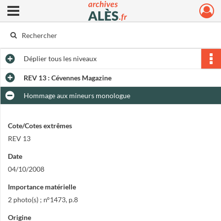
Ouvrir le menu déroulant
Archives municipales d'Alès
Déplier
tous les niveaux
REV 13 : Cévennes Magazine
Hommage aux mineurs monologue
Cote/Cotes extrêmes
REV 13
Date
04/10/2008
Importance matérielle
2 photo(s) ; n°1473, p.8
Origine