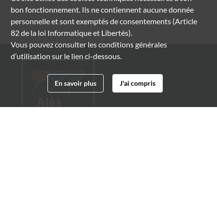
bon fonctionnement. Ils ne contiennent aucune donnée
personnelle et sont exemptés de consentements (Article
82 de la loi Informatique et Libertés).
Vous pouvez consulter les conditions générales
d’utilisation sur le lien ci-dessous.
En savoir plus
J'ai compris
Archives municipales d'Alès
4 boulevard Gambetta
30100 Alès
04 66 54 32 20
archives@ville-ales.fr