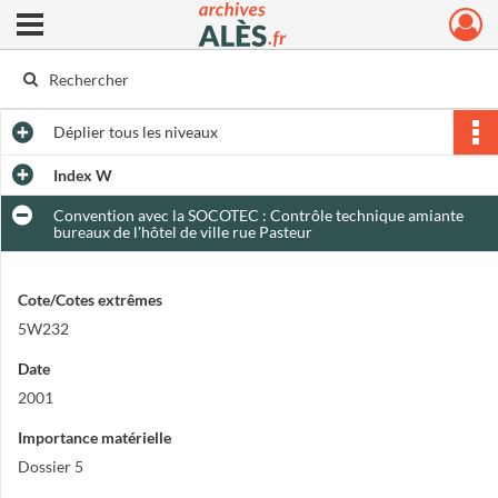
Ouvrir le menu déroulant
Archives municipales d'Alès
Déplier
tous les niveaux
Index W
Convention avec la SOCOTEC : Contrôle technique amiante
bureaux de l'hôtel de ville rue Pasteur
Cote/Cotes extrêmes
5W232
Date
2001
Importance matérielle
Dossier 5