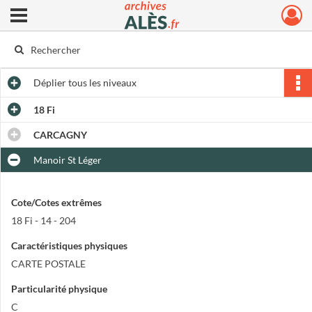
Ouvrir le menu déroulant
Archives municipales d'Alès
Déplier
tous les niveaux
18 Fi
CARCAGNY
Manoir St Léger
Cote/Cotes extrêmes
18 Fi - 14 - 204
Caractéristiques physiques
CARTE POSTALE
Particularité physique
C