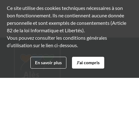
Ce site utilise des
cookies
techniques nécessaires à son
bon fonctionnement. Ils ne contiennent aucune donnée
personnelle et sont exemptés de consentements (Article
82 de la loi Informatique et Libertés).
Vous pouvez consulter les conditions générales
d’utilisation sur le lien ci-dessous.
En savoir plus
J'ai compris
Archives municipales d'Alès
4 boulevard Gambetta
30100 Alès
04 66 54 32 20
archives@ville-ales.fr