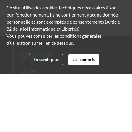
Ce site utilise des
cookies
techniques nécessaires à son
bon fonctionnement. Ils ne contiennent aucune donnée
personnelle et sont exemptés de consentements (Article
82 de la loi Informatique et Libertés).
Vous pouvez consulter les conditions générales
d’utilisation sur le lien ci-dessous.
En savoir plus
J'ai compris
Archives municipales d'Alès
4 boulevard Gambetta
30100 Alès
04 66 54 32 20
archives@ville-ales.fr