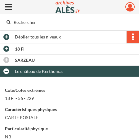
Ouvrir le menu déroulant
Archives municipales d'Alès
Déplier
tous les niveaux
18 Fi
SARZEAU
Le château de Kerthomas
Cote/Cotes extrêmes
18 Fi - 56 - 229
Caractéristiques physiques
CARTE POSTALE
Particularité physique
NB