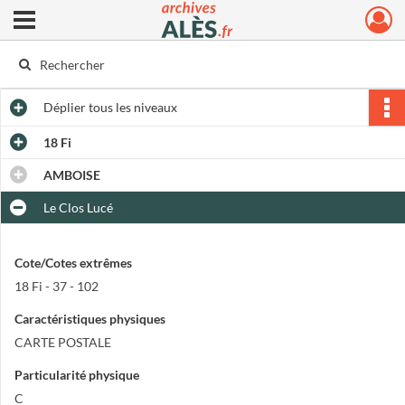
Ouvrir le menu déroulant
Archives municipales d'Alès
Déplier
tous les niveaux
18 Fi
AMBOISE
Le Clos Lucé
Cote/Cotes extrêmes
18 Fi - 37 - 102
Caractéristiques physiques
CARTE POSTALE
Particularité physique
C