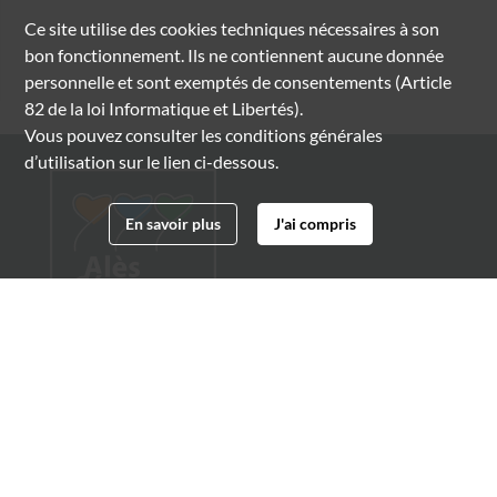
Ce site utilise des
cookies
techniques nécessaires à son
bon fonctionnement. Ils ne contiennent aucune donnée
personnelle et sont exemptés de consentements (Article
82 de la loi Informatique et Libertés).
Vous pouvez consulter les conditions générales
d’utilisation sur le lien ci-dessous.
En savoir plus
J'ai compris
Archives municipales d'Alès
4 boulevard Gambetta
30100 Alès
04 66 54 32 20
archives@ville-ales.fr