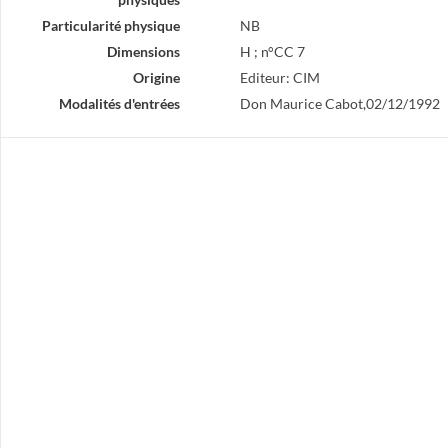
Particularité physique
NB
Dimensions
H ; n°CC 7
Origine
Editeur: CIM
Modalités d'entrées
Don Maurice Cabot,02/12/1992