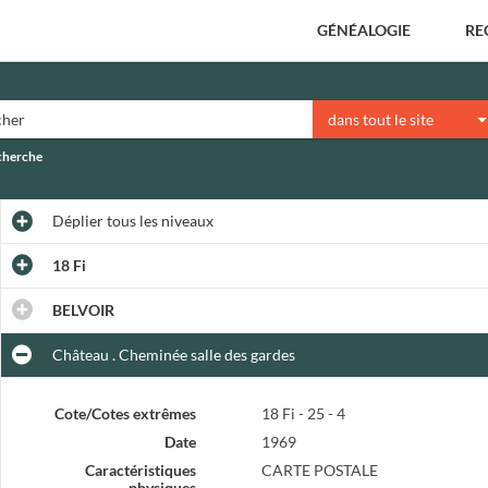
GÉNÉALOGIE
RE
dans tout le site
echerche
Déplier
tous les niveaux
18 Fi
BELVOIR
Château . Cheminée salle des gardes
Cote/Cotes extrêmes
18 Fi - 25 - 4
Date
1969
Caractéristiques
CARTE POSTALE
physiques