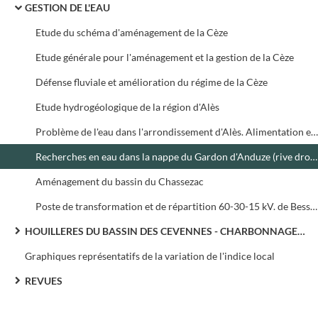
GESTION DE L'EAU
Etude du schéma d'aménagement de la Cèze
Etude générale pour l'aménagement et la gestion de la Cèze
Défense fluviale et amélioration du régime de la Cèze
Etude hydrogéologique de la région d'Alès
Problème de l'eau dans l'arrondissement d'Alès. Alimentation en eau potable de la ville d'Alès et des communes environnantes
Recherches en eau dans la nappe du Gardon d'Anduze (rive droite)
Aménagement du bassin du Chassezac
Poste de transformation et de répartition 60-30-15 kV. de Bessèges
HOUILLERES DU BASSIN DES CEVENNES - CHARBONNAGES DE FRANCE
Graphiques représentatifs de la variation de l'indice local
REVUES