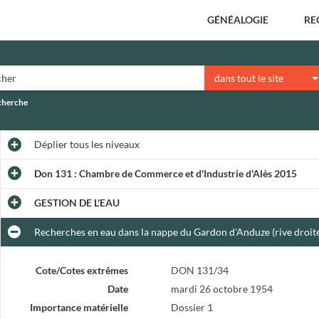
GÉNÉALOGIE
RE
dans tout le site
echerche
Déplier
tous les niveaux
Don 131 : Chambre de Commerce et d'Industrie d'Alès 2015
GESTION DE L'EAU
Recherches en eau dans la nappe du Gardon d'Anduze (rive droit
Cote/Cotes extrêmes
DON 131/34
Date
mardi 26 octobre 1954
Importance matérielle
Dossier 1