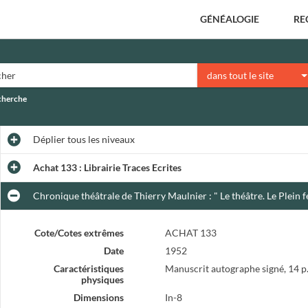
GÉNÉALOGIE
RE
dans tout le site
echerche
Déplier
tous les niveaux
Achat 133 : Librairie Traces Ecrites
Chronique théâtrale de Thierry Maulnier : " Le théâtre. Le Plein f
Cote/Cotes extrêmes
ACHAT 133
Date
1952
Caractéristiques
Manuscrit autographe signé, 14 p
physiques
Dimensions
In-8