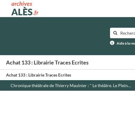
Archives municipales d'Alès
Aide à la r
Achat 133 : Librairie Traces Ecrites
Achat 133 : Librairie Traces Ecrites
Chronique théâtrale de Thierry Maulnier : " Le théâtre. Le Plein feu "