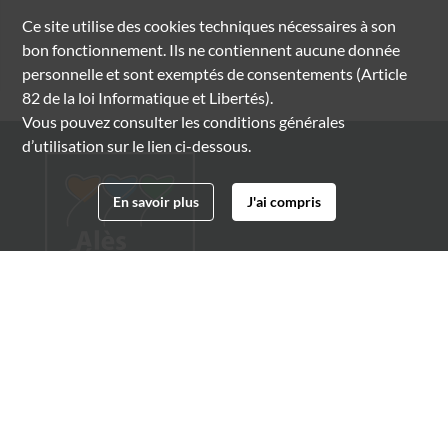
Ce site utilise des
cookies
techniques nécessaires à son
bon fonctionnement. Ils ne contiennent aucune donnée
personnelle et sont exemptés de consentements (Article
82 de la loi Informatique et Libertés).
Vous pouvez consulter les conditions générales
d’utilisation sur le lien ci-dessous.
En savoir plus
J'ai compris
Archives municipales d'Alès
4 boulevard Gambetta
30100 Alès
04 66 54 32 20
archives@ville-ales.fr