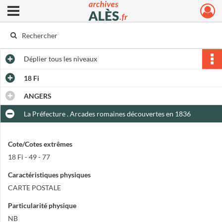
Ouvrir le menu déroulant
Archives municipales d'Alès
Déplier
tous les niveaux
18 Fi
ANGERS
La Préfecture . Arcades romaines découvertes en 1836
Cote/Cotes extrêmes
18 Fi - 49 - 77
Caractéristiques physiques
CARTE POSTALE
Particularité physique
NB