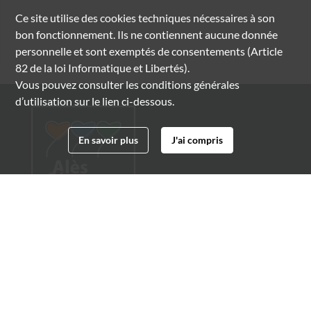
Ce site utilise des
cookies
techniques nécessaires à son
bon fonctionnement. Ils ne contiennent aucune donnée
personnelle et sont exemptés de consentements (Article
82 de la loi Informatique et Libertés).
Vous pouvez consulter les conditions générales
d’utilisation sur le lien ci-dessous.
En savoir plus
J'ai compris
Archives municipales d'Alès
4 boulevard Gambetta
30100 Alès
04 66 54 32 20
archives@ville-ales.fr