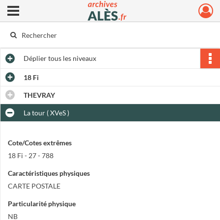
Ouvrir le menu déroulant
Archives municipales d'Alès
Déplier
tous les niveaux
18 Fi
THEVRAY
La tour ( XVeS )
Cote/Cotes extrêmes
18 Fi - 27 - 788
Caractéristiques physiques
CARTE POSTALE
Particularité physique
NB