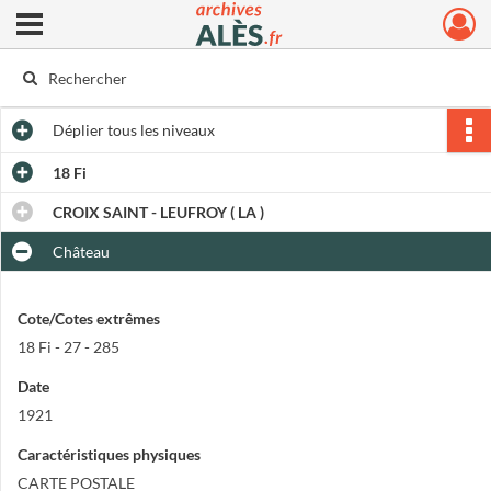
Ouvrir le menu déroulant
Archives municipales d'Alès
Déplier
tous les niveaux
18 Fi
CROIX SAINT - LEUFROY ( LA )
Château
Cote/Cotes extrêmes
18 Fi - 27 - 285
Date
1921
Caractéristiques physiques
CARTE POSTALE