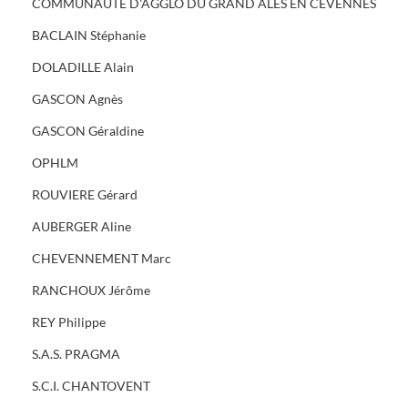
COMMUNAUTE D'AGGLO DU GRAND ALES EN CEVENNES
BACLAIN Stéphanie
DOLADILLE Alain
GASCON Agnès
GASCON Géraldine
OPHLM
ROUVIERE Gérard
AUBERGER Aline
CHEVENNEMENT Marc
RANCHOUX Jérôme
REY Philippe
S.A.S. PRAGMA
S.C.I. CHANTOVENT