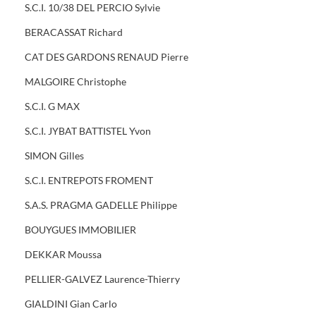
S.C.I. 10/38 DEL PERCIO Sylvie
BERACASSAT Richard
CAT DES GARDONS RENAUD Pierre
MALGOIRE Christophe
S.C.I. G MAX
S.C.I. JYBAT BATTISTEL Yvon
SIMON Gilles
S.C.I. ENTREPOTS FROMENT
S.A.S. PRAGMA GADELLE Philippe
BOUYGUES IMMOBILIER
DEKKAR Moussa
PELLIER-GALVEZ Laurence-Thierry
GIALDINI Gian Carlo