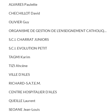
ALVARES Paulette
CHECHILLOT David
OLIVIER Guy
ORGANISME DE GESTION DE L'ENSEIGNEMENT CATHOLIQUE BELLEVUE
S.C.I. CHARRAT JUNIORS
S.C.I. EVOLUTION PETIT
TAGMI Karim
TIZI Ahcène
VILLE D'ALES
RICHARD-S.A.T.E.M.
CENTRE HOSPITALIER D'ALES
QUEILLE Laurent
SEOANE Jean-Louis