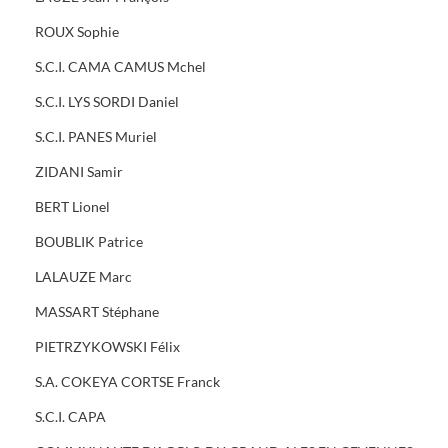
ROUX Sophie
S.C.I. CAMA CAMUS Mchel
S.C.I. LYS SORDI Daniel
S.C.I. PANES Muriel
ZIDANI Samir
BERT Lionel
BOUBLIK Patrice
LALAUZE Marc
MASSART Stéphane
PIETRZYKOWSKI Félix
S.A. COKEYA CORTSE Franck
S.C.I. CAPA