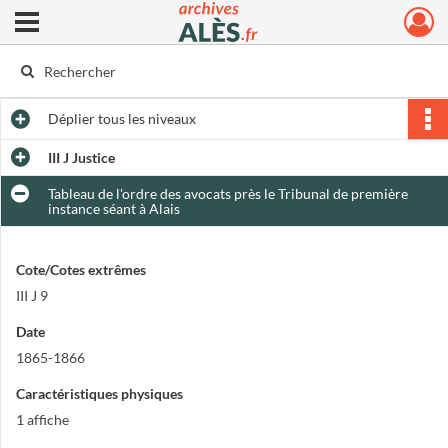
Ouvrir le menu déroulant
Archives municipales d'Alès
Déplier
tous les niveaux
III J Justice
Tableau de l'ordre des avocats près le Tribunal de première
instance séant à Alais
Cote/Cotes extrêmes
III J 9
Date
1865-1866
Caractéristiques physiques
1 affiche