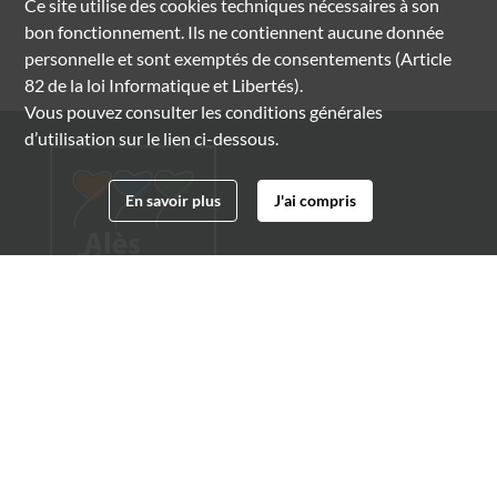
Ce site utilise des
cookies
techniques nécessaires à son
bon fonctionnement. Ils ne contiennent aucune donnée
personnelle et sont exemptés de consentements (Article
82 de la loi Informatique et Libertés).
Vous pouvez consulter les conditions générales
d’utilisation sur le lien ci-dessous.
En savoir plus
J'ai compris
Archives municipales d'Alès
4 boulevard Gambetta
30100 Alès
04 66 54 32 20
archives@ville-ales.fr