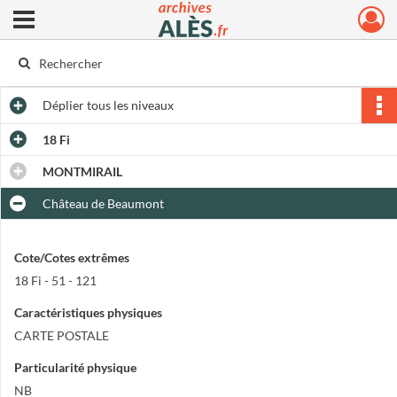
Ouvrir le menu déroulant
Archives municipales d'Alès
Déplier
tous les niveaux
18 Fi
MONTMIRAIL
Château de Beaumont
Cote/Cotes extrêmes
18 Fi - 51 - 121
Caractéristiques physiques
CARTE POSTALE
Particularité physique
NB