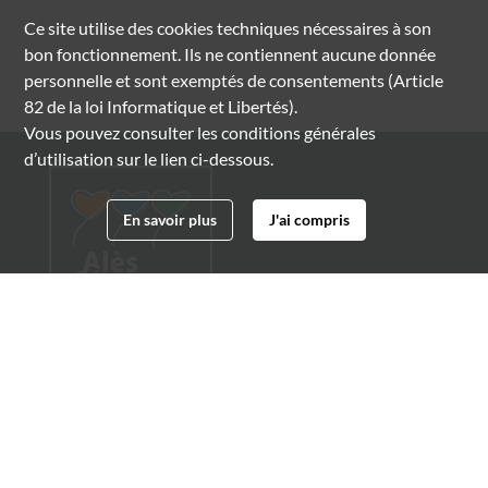
Ce site utilise des
cookies
techniques nécessaires à son
bon fonctionnement. Ils ne contiennent aucune donnée
personnelle et sont exemptés de consentements (Article
82 de la loi Informatique et Libertés).
Vous pouvez consulter les conditions générales
d’utilisation sur le lien ci-dessous.
En savoir plus
J'ai compris
Archives municipales d'Alès
4 boulevard Gambetta
30100 Alès
04 66 54 32 20
archives@ville-ales.fr