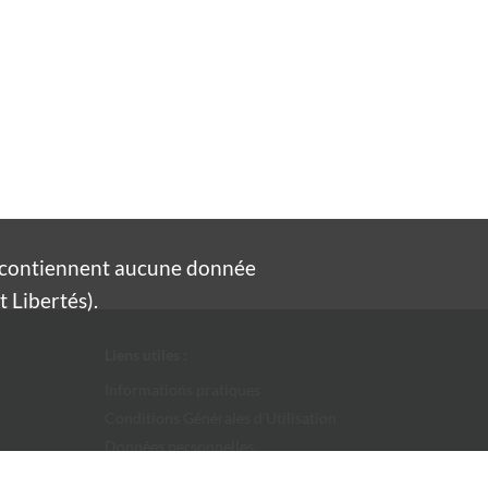
e contiennent aucune donnée
 Libertés).
Liens utiles :
Informations pratiques
Conditions Générales d'Utilisation
Données personnelles
Ville d'Alès