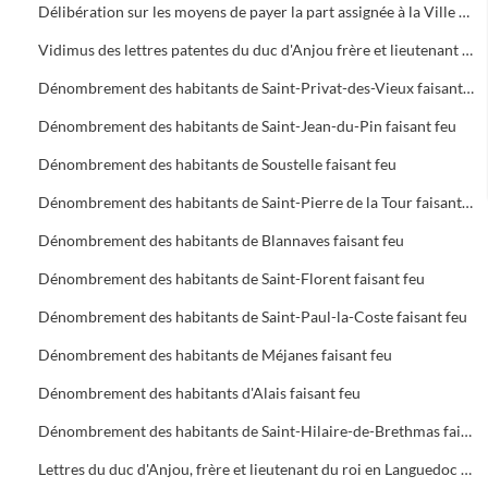
Délibération sur les moyens de payer la part assignée à la Ville du subside demandé pour la rançon du roi
Vidimus des lettres patentes du duc d'Anjou frère et lieutenant du roi en Languedoc, en date du 18 Février 1364 au sujet de la gabelle
Dénombrement des habitants de Saint-Privat-des-Vieux faisant feu
Dénombrement des habitants de Saint-Jean-du-Pin faisant feu
Dénombrement des habitants de Soustelle faisant feu
Dénombrement des habitants de Saint-Pierre de la Tour faisant feu
Dénombrement des habitants de Blannaves faisant feu
Dénombrement des habitants de Saint-Florent faisant feu
Dénombrement des habitants de Saint-Paul-la-Coste faisant feu
Dénombrement des habitants de Méjanes faisant feu
Dénombrement des habitants d'Alais faisant feu
Dénombrement des habitants de Saint-Hilaire-de-Brethmas faisant feu
Lettres du duc d'Anjou, frère et lieutenant du roi en Languedoc par lesquelles il accorde aux habitants d'Alais la remise de l'amende par eux encourue faute d'un paiement de subside