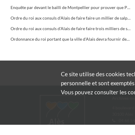
Enquête par devant le bailli de Montpellier pour prouver que Pierre Boissier d'Alais, avait bien apporté à Montpellier cent setiers d'avoine, qu'il avait été ordonné à la ville d'Alais d'y faire voiturer lors du passage du roi et de la cour en 1537
Ordre du roi aux consuls d'Alais de faire faire un millier de salpêtre
Ordre du roi aux consuls d'Alais de faire faire trois milliers de salpêtre pour leur quotité de 800 milliers ordonnés dans le royaume
Ordonnance du roi portant que la ville d'Alais devra fournir deux milliers de poudre à canon pour son contingent de la quantité de poudre que doivent fournir les villes du royaume
Ce site utilise des
cookies
tec
personnelle et sont exemptés 
Vous pouvez consulter les cond
Archives mu
4 boulevard
30100 Alès
04 66 54
archives