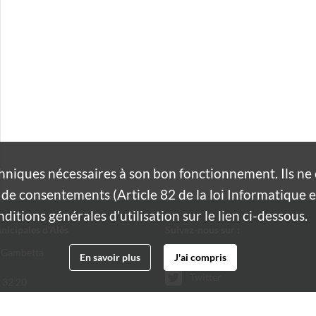
hniques nécessaires à son bon fonctionnement. Ils n
de consentements (Article 82 de la loi Informatique et
itions générales d’utilisation sur le lien ci-dessous.
nicipales d'Alès
Suivez-nous sur :
 Gambetta
Facebook
En savoir plus
J'ai compris
Twitter
 32 20
@ville-ales.fr
Youtube