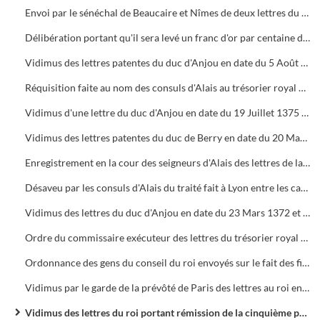
Envoi par le sénéchal de Beaucaire et Nîmes de deux lettres du duc d'Anjou, frère et lieutenant du roi en Languedoc, en date du 23 Mars 1372 et du 8 Novembre 1378 relatives au subside d'un franc d'or par mois et par feu pour les frais de guerre
Délibération portant qu'il sera levé un franc d'or par centaine de livres, deux gros d'argent pour muid de vin amené chez l'habitant et un demi gros par setier de blé cuit par les habitants ou les boulangers, afin de pourvoir au paiement des dettes de la Ville
Vidimus des lettres patentes du duc d'Anjou en date du 5 Août 1376 qui ordonnent la levée de deux francs d'or par feu dans toute la sénéchaussée de Beaucaire et Nîmes
Réquisition faite au nom des consuls d'Alais au trésorier royal de Nîmes de se désister de la demande qu'il faisait des arrérages de subside dus par la Ville d'Alais, étant donné la remise qui lui avait été faite par le roi
Vidimus d'une lettre du duc d'Anjou en date du 19 Juillet 1375 relative aux subsides réclamés pour la guerre entre la France et l'Angleterre et la lutte contre les routiers
Vidimus des lettres patentes du duc de Berry en date du 20 Mars 1381 portant création d'un subside d'un franc d'or et demi par feu dans la sénéchaussée de Beaucaire et Nîmes
Enregistrement en la cour des seigneurs d'Alais des lettres de la chambre des comptes de Paris sur la réparation des feux et d'un rouleau contenant la répartition de 280 feux recensés dans la ville et viguerie d'Alais
Désaveu par les consuls d'Alais du traité fait à Lyon entre les capitouls de Toulouse et les membres du Grand Conseil par lequel ceux de Toulouse avaient offert au roi 80.000 francs d'or payables par les sénéchaussées de Toulouse, Carcassonne et Beaucaire
Vidimus des lettres du duc d'Anjou en date du 23 Mars 1372 et du 4 Avril 1373 portant remise des décimes des clameurs du Petit Scel de Montpellier
Ordre du commissaire exécuteur des lettres du trésorier royal de Nîmes sur la réparation du port d'Aigues-Mortes à Maître Grégoire Raymond, consul d'Alais, de se rendre aux arrêts dans le château de la Ville, avec la protestation dudit consul
Ordonnance des gens du conseil du roi envoyés sur le fait des finances en Languedoc qui apporte des modérations au subside de 5 livres d'or par feu ordonné de lever dans la province
Vidimus par le garde de la prévôté de Paris des lettres au roi en date du mois de Mai 1414 concernant la réparation des feux de la Ville d'Alais
Vidimus des lettres du roi portant rémission de la cinquième partie de l'aide de 100.000 francs imposée aux trois sénéchaussées de Toulouse, Beaucaire et Carcassonne et la vérification de la dite rémission par les commissaires généraux ordonnés par le roi sur le fait de l'aide