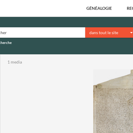
GÉNÉALOGIE
RE
dans tout le site
echerche
1 media