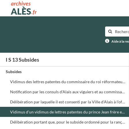
Archives municipales d'Alès
Aide à la r
I S 13 Subsides
Subsides
Vidimus des lettres patentes du commissaire du roi réformateur général en Languedoc sur le don gratuit de 24.000 deniers d'or accordé par la sénéchaussée de Beaucaire et Nîmes pour le soutien de la guerre
Notification par les consuls d'Alais aux viguiers et au commissaire député sur l'imposition de 6 deniers par livre du prix de la vente des marchandises, des lettres du comte d'Armagnac lieutenant du roi en Languedoc du 27 Octobre de la même année, portant suppression de la dite imposition et ordonnant de rembourser ce qui avait été perçu
Délibération par laquelle il est consenti par la Ville d'Alais à l'offre faite par la province du Languedoc de 260.000 agneaux pour la rançon du roi
Vidimus d'un vidimus de lettres patentes du prince Jean frère et lieutenant du roi en Languedoc au sujet de la gabelle en date du 14 Novembre 1359
Délibération portant que, pour le subside ordonné pour la rançon du roi, il sera exigé la 6ème partie du vin vendu au détail et 6 deniers par quintal de farine consommé dans la ville