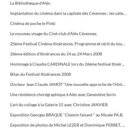
La Bibliothèque d’Alès.
Implantation du cinéma dans la capitale des Cévennes : les salles du début du siècle à nos jours.
Cinéma de poche le Pinki
Le nouveau visage du Ciné-club d’Alès Cévennes.
25ème Festival Cinéma itinérances. Programme et récit du tournage dans les cévennes d' "Un homme de trop"
26ème édition d'Itinérances du 14 au 24 Mars 2008
Hommage à Claudia CARDINALE lors du 26ème festival Itinérances. En photo avec Max ROUSTAN, Maire
Bilan du Festival Itinérances 2008
Docteur Jean Claude JAMOT "Une nouvelle approche de l'Histoire et de l'Archéologie appliquée aux Celtes
Une résidence chorégraphique à Alès avec Geneviève Sorin
L'art du collage à la Galerie 15 avec Christine JANVIER
Exposition Georges BRAQUE "Chemin faisant " au Musée PA.B.
Exposition de photos de Michel LEZER et Dominique PERRET, de peintures de Monique SANTORO à l'OFFICE DE TOURISME pour la Féria d'Alès