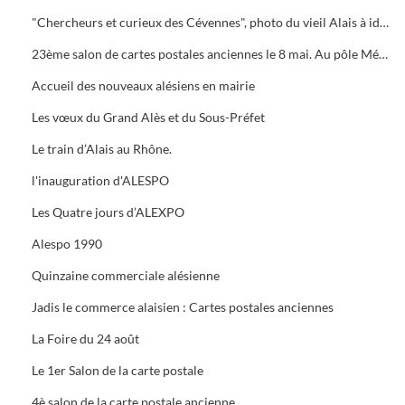
"Chercheurs et curieux des Cévennes", photo du vieil Alais à identifier.
23ème salon de cartes postales anciennes le 8 mai. Au pôle Mécanique grand prix camion
Accueil des nouveaux alésiens en mairie
Les vœux du Grand Alès et du Sous-Préfet
Le train d’Alais au Rhône.
l'inauguration d'ALESPO
Les Quatre jours d’ALEXPO
Alespo 1990
Quinzaine commerciale alésienne
Jadis le commerce alaisien : Cartes postales anciennes
La Foire du 24 août
Le 1er Salon de la carte postale
4è salon de la carte postale ancienne