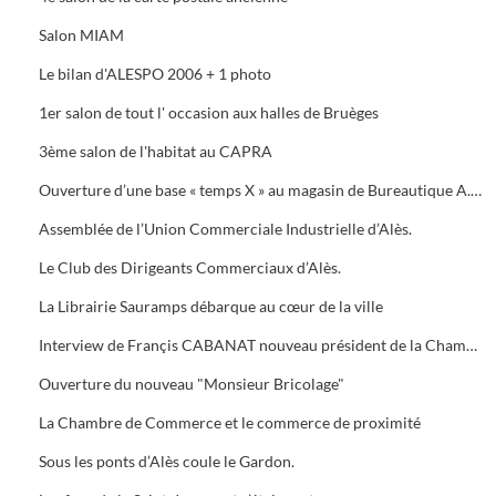
Salon MIAM
Le bilan d'ALESPO 2006 + 1 photo
1er salon de tout l' occasion aux halles de Bruèges
3ème salon de l'habitat au CAPRA
Ouverture d’une base « temps X » au magasin de Bureautique A.M.C., 40 Avenue du Général de Gaule à Alès.
Assemblée de l’Union Commerciale Industrielle d’Alès.
Le Club des Dirigeants Commerciaux d’Alès.
La Librairie Sauramps débarque au cœur de la ville
Interview de Françis CABANAT nouveau président de la Chambre de Commerce
Ouverture du nouveau "Monsieur Bricolage"
La Chambre de Commerce et le commerce de proximité
Sous les ponts d’Alès coule le Gardon.