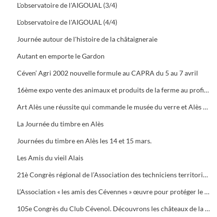
L'observatoire de l'AIGOUAL (3/4)
L'observatoire de l'AIGOUAL (4/4)
Journée autour de l'histoire de la châtaigneraie
Autant en emporte le Gardon
Céven’ Agri 2002 nouvelle formule au CAPRA du 5 au 7 avril
16ème expo vente des animaux et produits de la ferme au profit des orphelins des sapeurs-pompiers aux halles de Bruèges
Art Alès une réussite qui commande le musée du verre et Alès capitale des Cévennes, départ du chemin des verriers.
La Journée du timbre en Alès
Journées du timbre en Alès les 14 et 15 mars.
Les Amis du vieil Alais
21è Congrès régional de l’Association des techniciens territoriaux.
L’Association « les amis des Cévennes » œuvre pour protéger le patrimoine cévenol.
105e Congrès du Club Cévenol. Découvrons les châteaux de la Vaunage