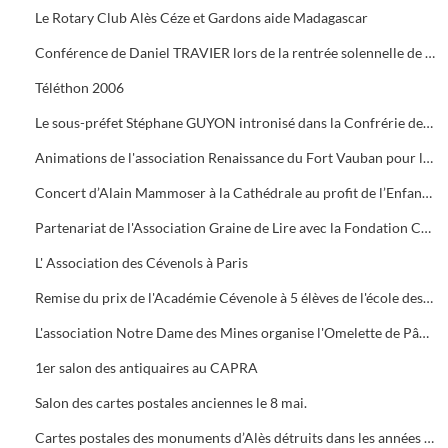
Le Rotary Club Alès Céze et Gardons aide Madagascar
Conférence de Daniel TRAVIER lors de la rentrée solennelle de l'Académie Cévenole
Téléthon 2006
Le sous-préfet Stéphane GUYON intronisé dans la Confrérie des Mange Tripes
Animations de l'association Renaissance du Fort Vauban pour le Téléthon
Concert d’Alain Mammoser à la Cathédrale au profit de l’Enfance Inadaptée.
Partenariat de l'Association Graine de Lire avec la Fondation Crédit Mutuel
L' Association des Cévenols à Paris
Remise du prix de l'Académie Cévenole à 5 élèves de l'école des Mines pour leur travail sur la mine et ses conséquences sur l'économie et les paysages.
L'association Notre Dame des Mines organise l'Omelette de Pâques à l'Ermitage
1er salon des antiquaires au CAPRA
Salon des cartes postales anciennes le 8 mai.
Cartes postales des monuments d’Alès détruits dans les années 1960.