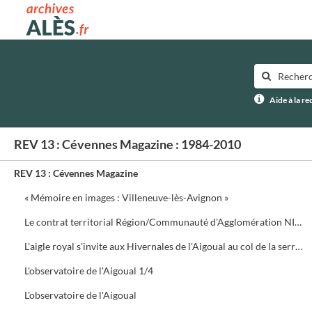
Archives municipales d'Alès
Aide à la r
REV 13 : Cévennes Magazine : 1984-2010
REV 13 : Cévennes Magazine
« Mémoire en images : Villeneuve-lès-Avignon »
Le contrat territorial Région/Communauté d'Agglomération NIMES Métropole
L'aigle royal s'invite aux Hivernales de l'Aigoual au col de la serreyrède. Programme de la journée
L'observatoire de l'Aigoual 1/4
L'observatoire de l'Aigoual