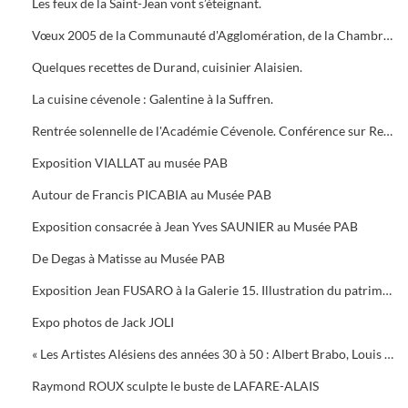
Les feux de la Saint-Jean vont s’éteignant.
Vœux 2005 de la Communauté d'Agglomération, de la Chambre de Commerce, 5 bougies pour la Médiathèque
Quelques recettes de Durand, cuisinier Alaisien.
La cuisine cévenole : Galentine à la Suffren.
Rentrée solennelle de l'Académie Cévenole. Conférence sur Renoir et Albert ANDRE, une amitié (1894-1919)
Exposition VIALLAT au musée PAB
Autour de Francis PICABIA au Musée PAB
Exposition consacrée à Jean Yves SAUNIER au Musée PAB
De Degas à Matisse au Musée PAB
Exposition Jean FUSARO à la Galerie 15. Illustration du patrimoine alésien
Expo photos de Jack JOLI
« Les Artistes Alésiens des années 30 à 50 : Albert Brabo, Louis Cabanes, Louis Arcaix et René Aberlenc » par Annie Corbier
Raymond ROUX sculpte le buste de LAFARE-ALAIS