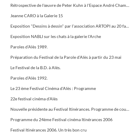
Rétrospective de l'œuvre de Peter Kuhn à l'Espace André Chamson. Exposition consacrée à Vauban à l'OFFICE DE TOURISME. Présentation de saison hors les murs du cratère
Jeanne CARO à la Galerie 15
Exposition "Dessins à dessin" par l'association ARTOPI au 20 faubourg du Soleil
Exposition NABLI sur les chats à la galerie l'Arche
Paroles d’Alès 1989.
Préparation du Festival de la Parole d’Alès à partir du 23 mai
Le Festival de la B.D. à Alès.
Paroles d’Alès 1992.
Le 23 ème Festival Cinéma d'Alès : Programme
22e festival cinéma d'Alès
Nouvelle présidente au Festival Itinérances. Programme de courts métrages de Jacques TATI
Programme du 24ème Festival cinéma Itinérances 2006
Festival Itinérances 2006. Un très bon cru