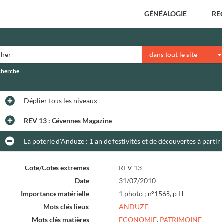
GÉNÉALOGIE
RE
dans tout le site
echerche
Déplier
tous les niveaux
REV 13 : Cévennes Magazine
La poterie d'Anduze : 1 an de festivités et de découvertes à part
Cote/Cotes extrêmes
REV 13
Date
31/07/2010
Importance matérielle
1 photo ; n°1568, p H
Mots clés lieux
ANDUZE
Mots clés matières
ECONOMIE
,
PATRIMOINE