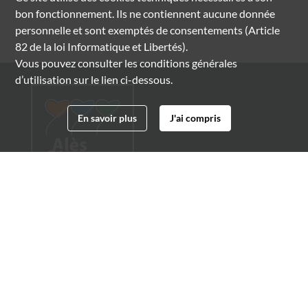
bon fonctionnement. Ils ne contiennent aucune donnée
personnelle et sont exemptés de consentements (Article
82 de la loi Informatique et Libertés).
Vous pouvez consulter les conditions générales
d’utilisation sur le lien ci-dessous.
En savoir plus
J'ai compris
Archives municipales d'Alès
4 boulevard Gambetta
30100 Alès
04 66 54 32 20
archives@ville-ales.fr