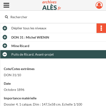
Ouvrir le menu déroulant
Archives municipales d'Alès
Déplier
tous les niveaux
DON 31 : Michel WIENIN
Mine Ricard
Puits de Ricard. Avant-projet
Cote/Cotes extrêmes
DON 31/10
Date
Octobre 1896
Importance matérielle
Dossier 4. 1 calque. Dim : 147,5x58 cm. Echelle 1/100