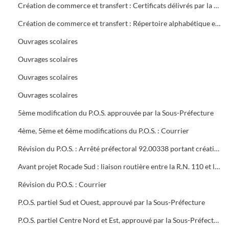
Création de commerce et transfert : Certificats délivrés par la mairie
Création de commerce et transfert : Répertoire alphabétique et chronologique
Ouvrages scolaires
Ouvrages scolaires
Ouvrages scolaires
Ouvrages scolaires
5ème modification du P.O.S. approuvée par la Sous-Préfecture
4ème, 5ème et 6ème modifications du P.O.S. : Courrier
Révision du P.O.S. : Arrêté préfectoral 92.00338 portant création d'utilité publique projet à 2x2 voies R.N.106 entre Alès et Boucoiran
Avant projet Rocade Sud : liaison routière entre la R.N. 110 et la R.N. 106
Révision du P.O.S. : Courrier
P.O.S. partiel Sud et Ouest, approuvé par la Sous-Préfecture
P.O.S. partiel Centre Nord et Est, approuvé par la Sous-Préfecture