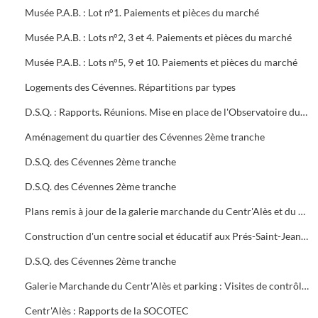
Musée P.A.B. : Lot n°1. Paiements et pièces du marché
Musée P.A.B. : Lots n°2, 3 et 4. Paiements et pièces du marché
Musée P.A.B. : Lots n°5, 9 et 10. Paiements et pièces du marché
Logements des Cévennes. Répartitions par types
D.S.Q. : Rapports. Réunions. Mise en place de l'Observatoire du logement du plan local de l'habitat
Aménagement du quartier des Cévennes 2ème tranche
D.S.Q. des Cévennes 2ème tranche
D.S.Q. des Cévennes 2ème tranche
Plans remis à jour de la galerie marchande du Centr'Alès et du parking
Construction d'un centre social et éducatif aux Prés-Saint-Jean Maison du Moulinet : Marché public (2ème tranche)
D.S.Q. des Cévennes 2ème tranche
Galerie Marchande du Centr'Alès et parking : Visites de contrôle de la commission de sécurité
Centr'Alès : Rapports de la SOCOTEC