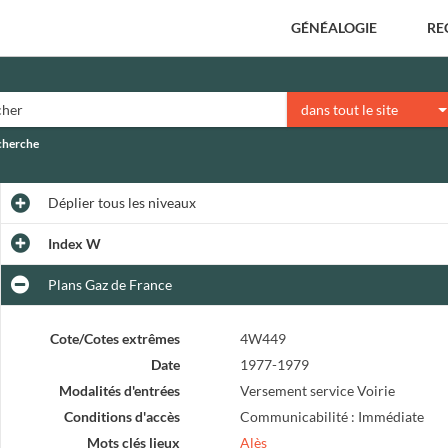
GÉNÉALOGIE
RE
dans tout le site
echerche
Déplier
tous les niveaux
Index W
Plans Gaz de France
Cote/Cotes extrêmes
4W449
Date
1977-1979
Modalités d'entrées
Versement service Voirie
Conditions d'accès
Communicabilité : Immédiate
Mots clés lieux
Alès