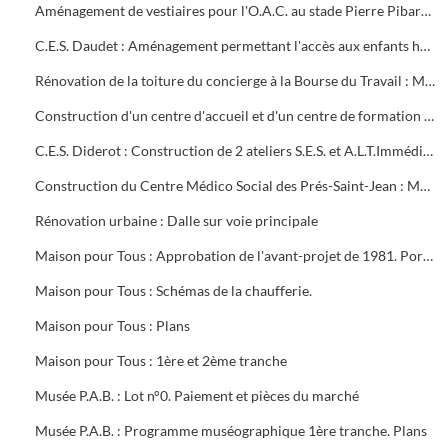
Aménagement de vestiaires pour l'O.A.C. au stade Pierre Pibarot : Estimatif
C.E.S. Daudet : Aménagement permettant l'accès aux enfants handicapés. Projet et marché public
Rénovation de la toiture du concierge à la Bourse du Travail : Marché public
Construction d'un centre d'accueil et d'un centre de formation pour l'O.A.C. Programme
C.E.S. Diderot : Construction de 2 ateliers S.E.S. et A.L.T.Immédiate. Marché public
Construction du Centre Médico Social des Prés-Saint-Jean : Marché public
Rénovation urbaine : Dalle sur voie principale
Maison pour Tous : Approbation de l'avant-projet de 1981. Portrait de Louis Aragon " un éternel printemps ". Calque de l'aménagement intérieur
Maison pour Tous : Schémas de la chaufferie.
Maison pour Tous : Plans
Maison pour Tous : 1ère et 2ème tranche
Musée P.A.B. : Lot n°0. Paiement et pièces du marché
Musée P.A.B. : Programme muséographique 1ère tranche. Plans