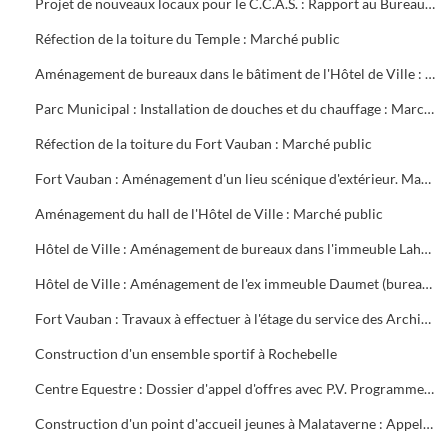
Projet de nouveaux locaux pour le C.C.A.S. : Rapport au Bureau Municipal
Réfection de la toiture du Temple : Marché public
Aménagement de bureaux dans le bâtiment de l'Hôtel de Ville : Marché public
Parc Municipal : Installation de douches et du chauffage : Marché public
Réfection de la toiture du Fort Vauban : Marché public
Fort Vauban : Aménagement d'un lieu scénique d'extérieur. Marché public
Aménagement du hall de l'Hôtel de Ville : Marché public
Hôtel de Ville : Aménagement de bureaux dans l'immeuble Lahondès (3 tranches) : Marché public
Hôtel de Ville : Aménagement de l'ex immeuble Daumet (bureaux du 2ème étage Informatique, cave escalier) : Marché public
Fort Vauban : Travaux à effectuer à l'étage du service des Archives. Liste du mobilier à acheter. Installation du Fonds Ancien de la Bibliothèque
Construction d'un ensemble sportif à Rochebelle
Centre Equestre : Dossier d'appel d'offres avec P.V. Programme du concours. Réunions de chantier
Construction d'un point d'accueil jeunes à Malataverne : Appel d'offres