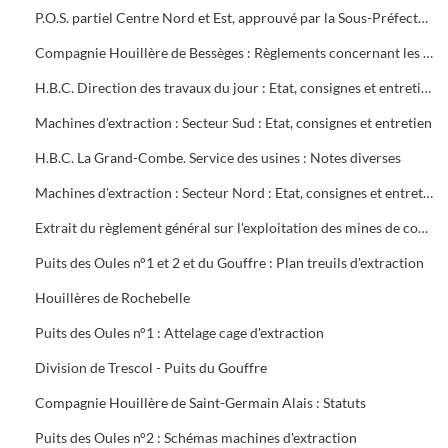
P.O.S. partiel Centre Nord et Est, approuvé par la Sous-Préfecture
Compagnie Houillère de Bessèges : Règlements concernant les ouvriers
H.B.C. Direction des travaux du jour : Etat, consignes et entretien des machines d'extraction
Machines d'extraction : Secteur Sud : Etat, consignes et entretien
H.B.C. La Grand-Combe. Service des usines : Notes diverses
Machines d'extraction : Secteur Nord : Etat, consignes et entretien
Extrait du règlement général sur l'exploitation des mines de combustibles : décret du 13 août 1911 modifié en mai 1931
Puits des Oules n°1 et 2 et du Gouffre : Plan treuils d'extraction
Houillères de Rochebelle
Puits des Oules n°1 : Attelage cage d'extraction
Division de Trescol - Puits du Gouffre
Compagnie Houillère de Saint-Germain Alais : Statuts
Puits des Oules n°2 : Schémas machines d'extraction