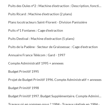
Puits des Oules n°2 : Machine d'extraction : Description, fonctionnement, conduite et entretien : 3 documents
Puits Ricard : Machine d'extraction (2 plans)
Plans locotracteurs Saint-Florent - Division Panissière
Puits n°1 Fontanes : Cage d'extraction
Puits Destival : Machine d'extraction (5 plans)
Puits de la Padène - Secteur de Graissessac : Cage d'extraction
Annuaire France Télécom : Gard - 1997
Compte Administratif 1995 + annexes
Budget Primitif 1995
Projet de Budget Primitif 1996. Compte Administratif + annexes
Budget Primitif 1998
Budget Primitif 1997. Budget Supplémentaire. Compte Administratif + annexes
Travaux où en sommes-nous ? 1984 - Travaux réalisés en 1984 - Programme 1985 - Travaux 1987