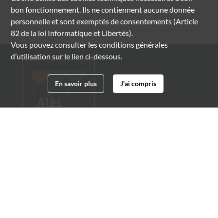
bon fonctionnement. Ils ne contiennent aucune donnée
personnelle et sont exemptés de consentements (Article
82 de la loi Informatique et Libertés).
Vous pouvez consulter les conditions générales
d’utilisation sur le lien ci-dessous.
En savoir plus
J'ai compris
Archives municipales d'Alès
4 boulevard Gambetta
30100 Alès
04 66 54 32 20
archives@ville-ales.fr