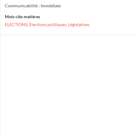
Communicabilité : Immédiate
Mots clés matières
ELECTIONS
,
Elections politiques
,
Législatives