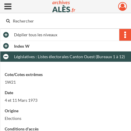
Ouvrir le menu déroulant
Archives municipales d'Alès
Déplier
tous les niveaux
Index W
Législatives : Listes électorales Canton Ouest (Bureaux 1 à 12)
Cote/Cotes extrêmes
1W21
Date
4 et 11 Mars 1973
Origine
Elections
Conditions d'accès