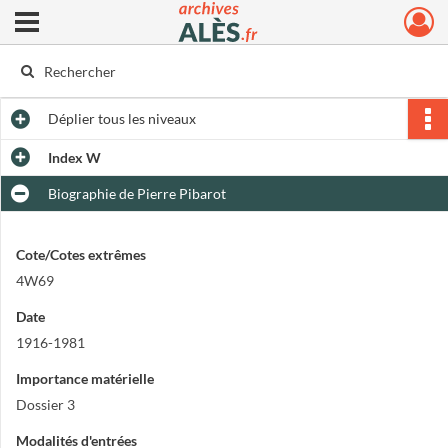
Ouvrir le menu déroulant
Archives municipales d'Alès
Déplier
tous les niveaux
Index W
Biographie de Pierre Pibarot
Cote/Cotes extrêmes
4W69
Date
1916-1981
Importance matérielle
Dossier 3
Modalités d'entrées