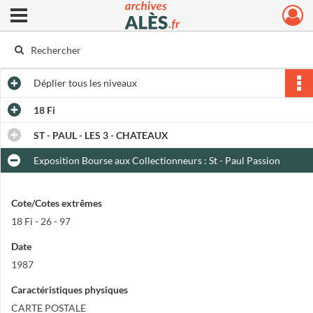
Ouvrir le menu déroulant
Archives municipales d'Alès
Déplier
tous les niveaux
18 Fi
ST - PAUL - LES 3 - CHATEAUX
Exposition Bourse aux Collectionneurs : St - Paul Passion
Cote/Cotes extrêmes
18 Fi - 26 - 97
Date
1987
Caractéristiques physiques
CARTE POSTALE