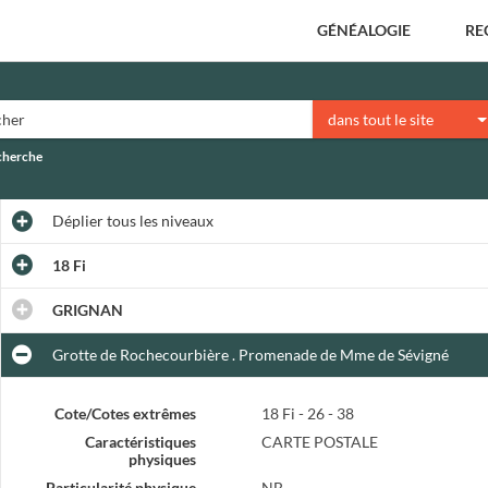
GÉNÉALOGIE
RE
dans tout le site
echerche
Déplier
tous les niveaux
18 Fi
GRIGNAN
Grotte de Rochecourbière . Promenade de Mme de Sévigné
Cote/Cotes extrêmes
18 Fi - 26 - 38
Caractéristiques
CARTE POSTALE
physiques
Particularité physique
NB