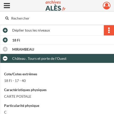
Ouvrir le menu déroulant
Archives municipales d'Alès
Déplier
tous les niveaux
18 Fi
MIRAMBEAU
Château . Tours et porte de l'Ouest
Cote/Cotes extrêmes
18 Fi - 17 - 40
Caractéristiques physiques
CARTE POSTALE
Particularité physique
C