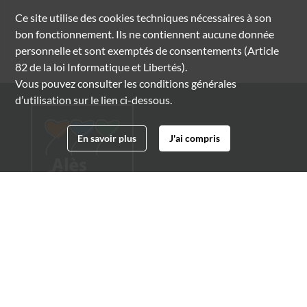
Ce site utilise des
cookies
techniques nécessaires à son
bon fonctionnement. Ils ne contiennent aucune donnée
personnelle et sont exemptés de consentements (Article
82 de la loi Informatique et Libertés).
Vous pouvez consulter les conditions générales
d’utilisation sur le lien ci-dessous.
En savoir plus
J'ai compris
Archives municipales d'Alès
4 boulevard Gambetta
30100 Alès
04 66 54 32 20
archives@ville-ales.fr