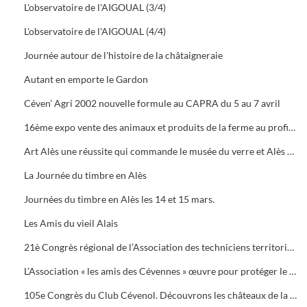
L'observatoire de l'AIGOUAL (3/4)
L'observatoire de l'AIGOUAL (4/4)
Journée autour de l'histoire de la châtaigneraie
Autant en emporte le Gardon
Céven’ Agri 2002 nouvelle formule au CAPRA du 5 au 7 avril
16ème expo vente des animaux et produits de la ferme au profit des orphelins des sapeurs-pompiers aux halles de Bruèges
Art Alès une réussite qui commande le musée du verre et Alès capitale des Cévennes, départ du chemin des verriers.
La Journée du timbre en Alès
Journées du timbre en Alès les 14 et 15 mars.
Les Amis du vieil Alais
21è Congrès régional de l’Association des techniciens territoriaux.
L’Association « les amis des Cévennes » œuvre pour protéger le patrimoine cévenol.
105e Congrès du Club Cévenol. Découvrons les châteaux de la Vaunage