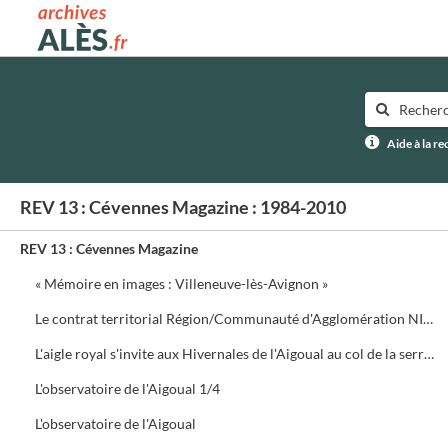
Archives municipales d'Alès
Aide à la r
REV 13 : Cévennes Magazine : 1984-2010
REV 13 : Cévennes Magazine
« Mémoire en images : Villeneuve-lès-Avignon »
Le contrat territorial Région/Communauté d'Agglomération NIMES Métropole
L'aigle royal s'invite aux Hivernales de l'Aigoual au col de la serreyrède. Programme de la journée
L'observatoire de l'Aigoual 1/4
L'observatoire de l'Aigoual