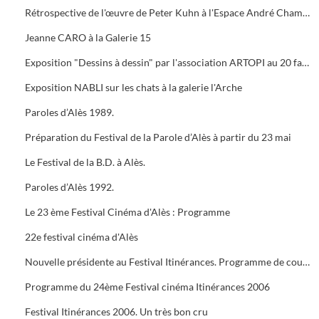
Rétrospective de l'œuvre de Peter Kuhn à l'Espace André Chamson. Exposition consacrée à Vauban à l'OFFICE DE TOURISME. Présentation de saison hors les murs du cratère
Jeanne CARO à la Galerie 15
Exposition "Dessins à dessin" par l'association ARTOPI au 20 faubourg du Soleil
Exposition NABLI sur les chats à la galerie l'Arche
Paroles d’Alès 1989.
Préparation du Festival de la Parole d’Alès à partir du 23 mai
Le Festival de la B.D. à Alès.
Paroles d’Alès 1992.
Le 23 ème Festival Cinéma d'Alès : Programme
22e festival cinéma d'Alès
Nouvelle présidente au Festival Itinérances. Programme de courts métrages de Jacques TATI
Programme du 24ème Festival cinéma Itinérances 2006
Festival Itinérances 2006. Un très bon cru