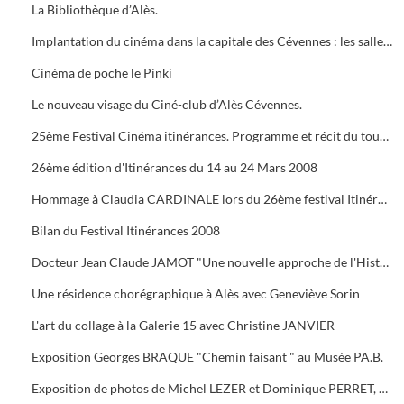
La Bibliothèque d’Alès.
Implantation du cinéma dans la capitale des Cévennes : les salles du début du siècle à nos jours.
Cinéma de poche le Pinki
Le nouveau visage du Ciné-club d’Alès Cévennes.
25ème Festival Cinéma itinérances. Programme et récit du tournage dans les cévennes d' "Un homme de trop"
26ème édition d'Itinérances du 14 au 24 Mars 2008
Hommage à Claudia CARDINALE lors du 26ème festival Itinérances. En photo avec Max ROUSTAN, Maire
Bilan du Festival Itinérances 2008
Docteur Jean Claude JAMOT "Une nouvelle approche de l'Histoire et de l'Archéologie appliquée aux Celtes
Une résidence chorégraphique à Alès avec Geneviève Sorin
L'art du collage à la Galerie 15 avec Christine JANVIER
Exposition Georges BRAQUE "Chemin faisant " au Musée PA.B.
Exposition de photos de Michel LEZER et Dominique PERRET, de peintures de Monique SANTORO à l'OFFICE DE TOURISME pour la Féria d'Alès