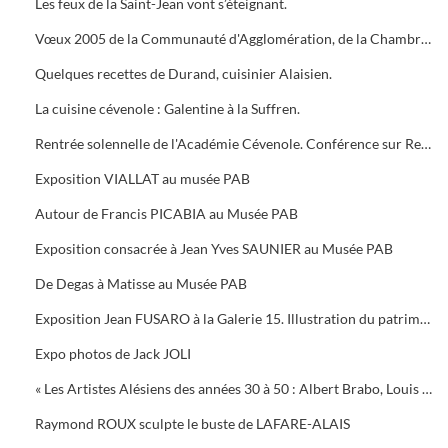
Les feux de la Saint-Jean vont s’éteignant.
Vœux 2005 de la Communauté d'Agglomération, de la Chambre de Commerce, 5 bougies pour la Médiathèque
Quelques recettes de Durand, cuisinier Alaisien.
La cuisine cévenole : Galentine à la Suffren.
Rentrée solennelle de l'Académie Cévenole. Conférence sur Renoir et Albert ANDRE, une amitié (1894-1919)
Exposition VIALLAT au musée PAB
Autour de Francis PICABIA au Musée PAB
Exposition consacrée à Jean Yves SAUNIER au Musée PAB
De Degas à Matisse au Musée PAB
Exposition Jean FUSARO à la Galerie 15. Illustration du patrimoine alésien
Expo photos de Jack JOLI
« Les Artistes Alésiens des années 30 à 50 : Albert Brabo, Louis Cabanes, Louis Arcaix et René Aberlenc » par Annie Corbier
Raymond ROUX sculpte le buste de LAFARE-ALAIS