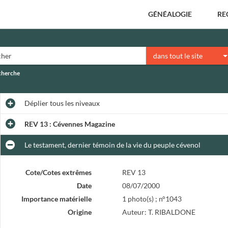
GÉNÉALOGIE
RE
dans tout le site
echerche
Déplier
tous les niveaux
REV 13 : Cévennes Magazine
Le testament, dernier témoin de la vie du peuple cévenol
Cote/Cotes extrêmes
REV 13
Date
08/07/2000
Importance matérielle
1 photo(s) ; n°1043
Origine
Auteur: T. RIBALDONE