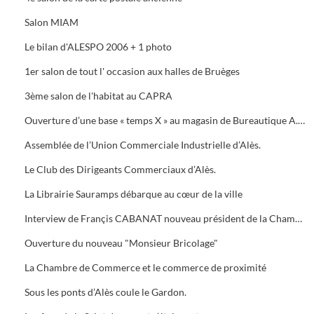
Salon MIAM
Le bilan d'ALESPO 2006 + 1 photo
1er salon de tout l' occasion aux halles de Bruèges
3ème salon de l'habitat au CAPRA
Ouverture d’une base « temps X » au magasin de Bureautique A.M.C., 40 Avenue du Général de Gaule à Alès.
Assemblée de l’Union Commerciale Industrielle d’Alès.
Le Club des Dirigeants Commerciaux d’Alès.
La Librairie Sauramps débarque au cœur de la ville
Interview de Françis CABANAT nouveau président de la Chambre de Commerce
Ouverture du nouveau "Monsieur Bricolage"
La Chambre de Commerce et le commerce de proximité
Sous les ponts d’Alès coule le Gardon.