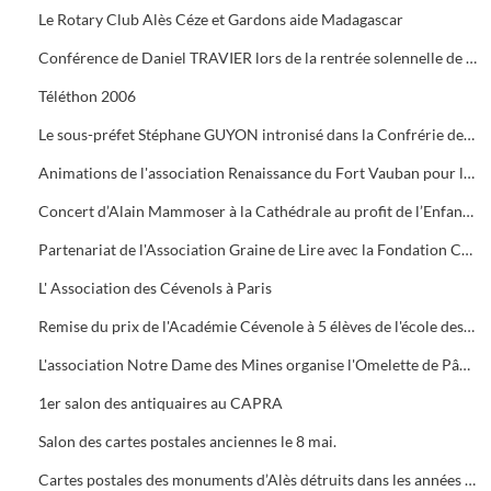
Le Rotary Club Alès Céze et Gardons aide Madagascar
Conférence de Daniel TRAVIER lors de la rentrée solennelle de l'Académie Cévenole
Téléthon 2006
Le sous-préfet Stéphane GUYON intronisé dans la Confrérie des Mange Tripes
Animations de l'association Renaissance du Fort Vauban pour le Téléthon
Concert d’Alain Mammoser à la Cathédrale au profit de l’Enfance Inadaptée.
Partenariat de l'Association Graine de Lire avec la Fondation Crédit Mutuel
L' Association des Cévenols à Paris
Remise du prix de l'Académie Cévenole à 5 élèves de l'école des Mines pour leur travail sur la mine et ses conséquences sur l'économie et les paysages.
L'association Notre Dame des Mines organise l'Omelette de Pâques à l'Ermitage
1er salon des antiquaires au CAPRA
Salon des cartes postales anciennes le 8 mai.
Cartes postales des monuments d’Alès détruits dans les années 1960.