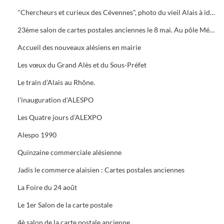
"Chercheurs et curieux des Cévennes", photo du vieil Alais à identifier.
23ème salon de cartes postales anciennes le 8 mai. Au pôle Mécanique grand prix camion
Accueil des nouveaux alésiens en mairie
Les vœux du Grand Alès et du Sous-Préfet
Le train d’Alais au Rhône.
l'inauguration d'ALESPO
Les Quatre jours d’ALEXPO
Alespo 1990
Quinzaine commerciale alésienne
Jadis le commerce alaisien : Cartes postales anciennes
La Foire du 24 août
Le 1er Salon de la carte postale
4è salon de la carte postale ancienne