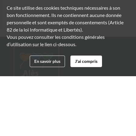
Ce site utilise des
cookies
techniques nécessaires à son
bon fonctionnement. Ils ne contiennent aucune donnée
personnelle et sont exemptés de consentements (Article
82 de la loi Informatique et Libertés).
Vous pouvez consulter les conditions générales
d’utilisation sur le lien ci-dessous.
En savoir plus
J'ai compris
Archives municipales d'Alès
4 boulevard Gambetta
30100 Alès
04 66 54 32 20
archives@ville-ales.fr