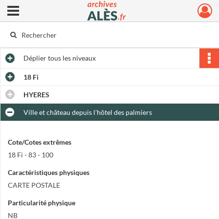
Ouvrir le menu déroulant
Archives municipales d'Alès
Déplier
tous les niveaux
18 Fi
HYERES
Ville et château depuis l'hôtel des palmiers
Cote/Cotes extrêmes
18 Fi - 83 - 100
Caractéristiques physiques
CARTE POSTALE
Particularité physique
NB