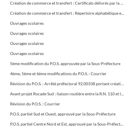
Création de commerce et transfert : Certificats délivrés par la mairie
Création de commerce et transfert : Répertoire alphabétique et chronologique
Ouvrages scolaires
Ouvrages scolaires
Ouvrages scolaires
Ouvrages scolaires
5ème modification du P.O.S. approuvée par la Sous-Préfecture
4ème, 5ème et 6ème modifications du P.O.S. : Courrier
Révision du P.O.S. : Arrêté préfectoral 92.00338 portant création d'utilité publique projet à 2x2 voies R.N.106 entre Alès et Boucoiran
Avant projet Rocade Sud : liaison routière entre la R.N. 110 et la R.N. 106
Révision du P.O.S. : Courrier
P.O.S. partiel Sud et Ouest, approuvé par la Sous-Préfecture
P.O.S. partiel Centre Nord et Est, approuvé par la Sous-Préfecture