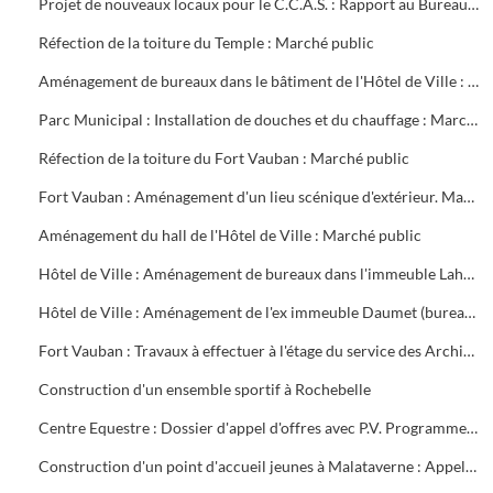
Projet de nouveaux locaux pour le C.C.A.S. : Rapport au Bureau Municipal
Réfection de la toiture du Temple : Marché public
Aménagement de bureaux dans le bâtiment de l'Hôtel de Ville : Marché public
Parc Municipal : Installation de douches et du chauffage : Marché public
Réfection de la toiture du Fort Vauban : Marché public
Fort Vauban : Aménagement d'un lieu scénique d'extérieur. Marché public
Aménagement du hall de l'Hôtel de Ville : Marché public
Hôtel de Ville : Aménagement de bureaux dans l'immeuble Lahondès (3 tranches) : Marché public
Hôtel de Ville : Aménagement de l'ex immeuble Daumet (bureaux du 2ème étage Informatique, cave escalier) : Marché public
Fort Vauban : Travaux à effectuer à l'étage du service des Archives. Liste du mobilier à acheter. Installation du Fonds Ancien de la Bibliothèque
Construction d'un ensemble sportif à Rochebelle
Centre Equestre : Dossier d'appel d'offres avec P.V. Programme du concours. Réunions de chantier
Construction d'un point d'accueil jeunes à Malataverne : Appel d'offres