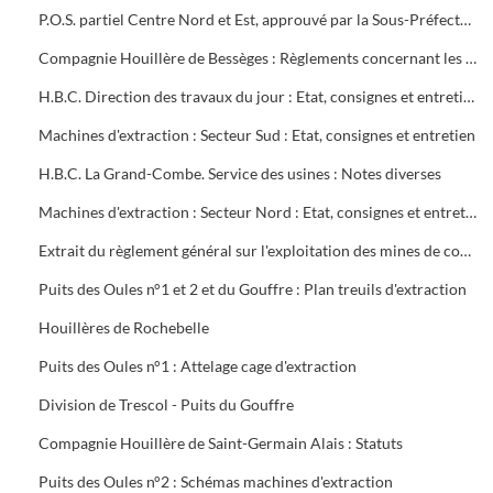
P.O.S. partiel Centre Nord et Est, approuvé par la Sous-Préfecture
Compagnie Houillère de Bessèges : Règlements concernant les ouvriers
H.B.C. Direction des travaux du jour : Etat, consignes et entretien des machines d'extraction
Machines d'extraction : Secteur Sud : Etat, consignes et entretien
H.B.C. La Grand-Combe. Service des usines : Notes diverses
Machines d'extraction : Secteur Nord : Etat, consignes et entretien
Extrait du règlement général sur l'exploitation des mines de combustibles : décret du 13 août 1911 modifié en mai 1931
Puits des Oules n°1 et 2 et du Gouffre : Plan treuils d'extraction
Houillères de Rochebelle
Puits des Oules n°1 : Attelage cage d'extraction
Division de Trescol - Puits du Gouffre
Compagnie Houillère de Saint-Germain Alais : Statuts
Puits des Oules n°2 : Schémas machines d'extraction