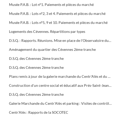
Musée P.A.B. : Lot n°1. Paiements et pièces du marché
Musée P.A.B. : Lots n°2, 3 et 4. Paiements et pièces du marché
Musée P.A.B. : Lots n°5, 9 et 10. Paiements et pièces du marché
Logements des Cévennes. Répartitions par types
D.S.Q. : Rapports. Réunions. Mise en place de l'Observatoire du logement du plan local de l'habitat
Aménagement du quartier des Cévennes 2ème tranche
D.S.Q. des Cévennes 2ème tranche
D.S.Q. des Cévennes 2ème tranche
Plans remis à jour de la galerie marchande du Centr'Alès et du parking
Construction d'un centre social et éducatif aux Prés-Saint-Jean Maison du Moulinet : Marché public (2ème tranche)
D.S.Q. des Cévennes 2ème tranche
Galerie Marchande du Centr'Alès et parking : Visites de contrôle de la commission de sécurité
Centr'Alès : Rapports de la SOCOTEC