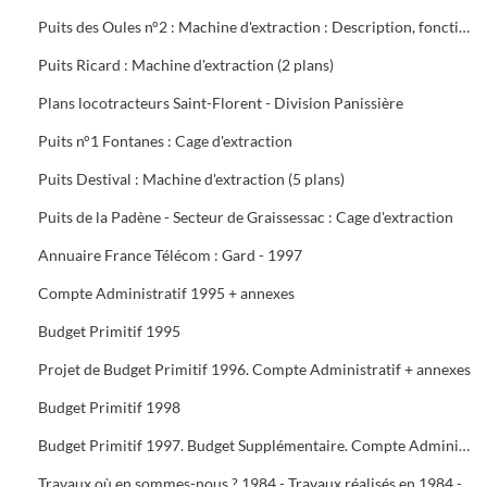
Puits des Oules n°2 : Machine d'extraction : Description, fonctionnement, conduite et entretien : 3 documents
Puits Ricard : Machine d'extraction (2 plans)
Plans locotracteurs Saint-Florent - Division Panissière
Puits n°1 Fontanes : Cage d'extraction
Puits Destival : Machine d'extraction (5 plans)
Puits de la Padène - Secteur de Graissessac : Cage d'extraction
Annuaire France Télécom : Gard - 1997
Compte Administratif 1995 + annexes
Budget Primitif 1995
Projet de Budget Primitif 1996. Compte Administratif + annexes
Budget Primitif 1998
Budget Primitif 1997. Budget Supplémentaire. Compte Administratif + annexes
Travaux où en sommes-nous ? 1984 - Travaux réalisés en 1984 - Programme 1985 - Travaux 1987