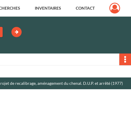
CHERCHES
INVENTAIRES
CONTACT
jet de recalibrage, aménagement du chenal. D.U.P. et arrêté (1977)