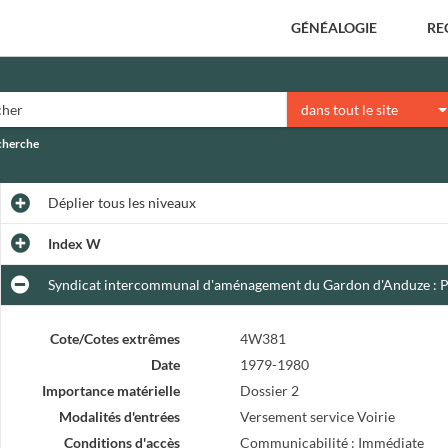
GÉNÉALOGIE
RE
dans tout le site
echerche
Déplier
tous les niveaux
Index W
Syndicat intercommunal d'aménagement du Gardon d'Anduze : Pro
Cote/Cotes extrêmes
4W381
Date
1979-1980
Importance matérielle
Dossier 2
Modalités d'entrées
Versement service Voirie
Conditions d'accès
Communicabilité : Immédiate