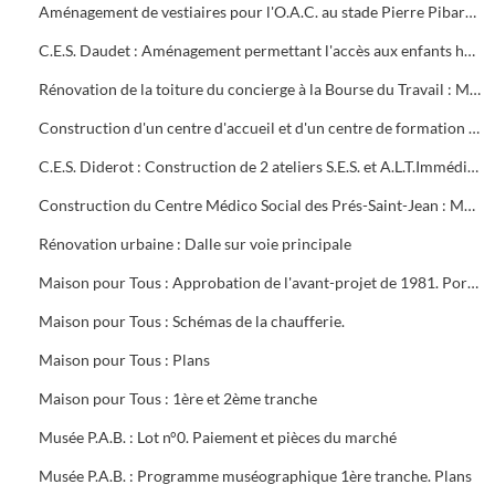
Aménagement de vestiaires pour l'O.A.C. au stade Pierre Pibarot : Estimatif
C.E.S. Daudet : Aménagement permettant l'accès aux enfants handicapés. Projet et marché public
Rénovation de la toiture du concierge à la Bourse du Travail : Marché public
Construction d'un centre d'accueil et d'un centre de formation pour l'O.A.C. Programme
C.E.S. Diderot : Construction de 2 ateliers S.E.S. et A.L.T.Immédiate. Marché public
Construction du Centre Médico Social des Prés-Saint-Jean : Marché public
Rénovation urbaine : Dalle sur voie principale
Maison pour Tous : Approbation de l'avant-projet de 1981. Portrait de Louis Aragon " un éternel printemps ". Calque de l'aménagement intérieur
Maison pour Tous : Schémas de la chaufferie.
Maison pour Tous : Plans
Maison pour Tous : 1ère et 2ème tranche
Musée P.A.B. : Lot n°0. Paiement et pièces du marché
Musée P.A.B. : Programme muséographique 1ère tranche. Plans