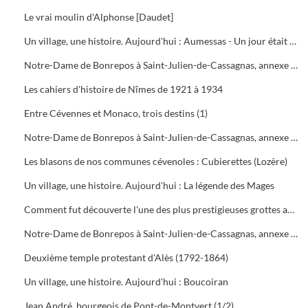
Le vrai moulin d'Alphonse [Daudet]
Un village, une histoire. Aujourd'hui : Aumessas - Un jour était un train
Notre-Dame de Bonrepos à Saint-Julien-de-Cassagnas, annexe de Notre-Dame des Neiges en Ardèche (5ème partie)
Les cahiers d'histoire de Nîmes de 1921 à 1934
Entre Cévennes et Monaco, trois destins (1)
Notre-Dame de Bonrepos à Saint-Julien-de-Cassagnas, annexe de Notre-Dame des Neiges en Ardèche (6ème partie)
Les blasons de nos communes cévenoles : Cubierettes (Lozère)
Un village, une histoire. Aujourd'hui : La légende des Mages
Comment fut découverte l'une des plus prestigieuses grottes au monde : l'aven Orgnac en Ardèche
Notre-Dame de Bonrepos à Saint-Julien-de-Cassagnas, annexe de Notre-Dame des Neiges en Ardèche (7ème partie)
Deuxième temple protestant d'Alès (1792-1864)
Un village, une histoire. Aujourd'hui : Boucoiran
Jean André, bourgeois de Pont-de-Montvert (1/2)