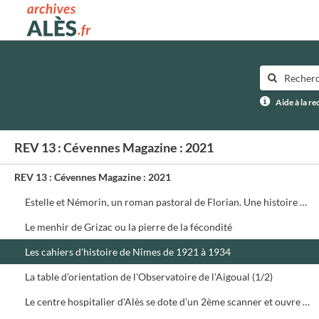
Archives municipales d'Alès
Aide à la r
REV 13 : Cévennes Magazine : 2021
REV 13 : Cévennes Magazine : 2021
Estelle et Némorin, un roman pastoral de Florian. Une histoire d'amour sur les rivages du Gardon d'Anduze (1/4)
Le menhir de Grizac ou la pierre de la fécondité
Les cahiers d'histoire de Nîmes de 1921 à 1934
La table d'orientation de l'Observatoire de l'Aigoual (1/2)
Le centre hospitalier d'Alès se dote d'un 2ème scanner et ouvre un centre de vaccination Covid pour les professionnels de santé