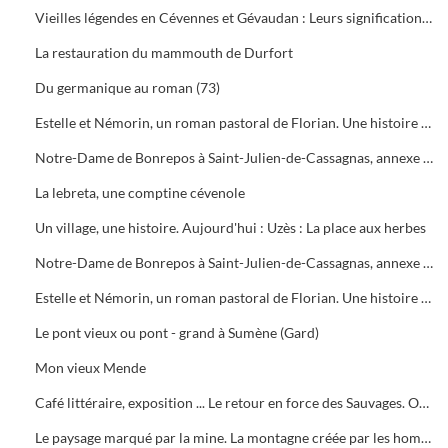
Vieilles légendes en Cévennes et Gévaudan : Leurs significations profondes
La restauration du mammouth de Durfort
Du germanique au roman (73)
Estelle et Némorin, un roman pastoral de Florian. Une histoire d'amour sur les rivages du Gardon d'Anduze (3/4)
Notre-Dame de Bonrepos à Saint-Julien-de-Cassagnas, annexe de Notre-Dame des Neiges en Ardèche (3ème partie)
La lebreta, une comptine cévenole
Un village, une histoire. Aujourd'hui : Uzès : La place aux herbes
Notre-Dame de Bonrepos à Saint-Julien-de-Cassagnas, annexe de Notre-Dame des Neiges en Ardèche (4ème partie)
Estelle et Némorin, un roman pastoral de Florian. Une histoire d'amour sur les rivages du Gardon d'Anduze (4/4)
Le pont vieux ou pont - grand à Sumène (Gard)
Mon vieux Mende
Café littéraire, exposition ... Le retour en force des Sauvages. On s'intéresse toujours aux travaux des deux frères
Le paysage marqué par la mine. La montagne créée par les hommes. Le mont Ricateau a poussé en moins d'un demi-siècle