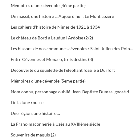
Mémoires d'une cévenole (4ème partie)
Un massif, une histoire ... Aujourd'hui : Le Mont Lozère
Les cahiers d'histoire de Nîmes de 1921 à 1934
Le château de Bord à Laudun l'Ardoise (2/2)
Les blasons de nos communes cévenoles : Saint-Julien des Points (Lozère)
Entre Cévennes et Monaco, trois destins (3)
Découverte du squelette de l'éléphant fossile à Durfort
Mémoires d'une cévenole (5ème partie)
Nom connu, personnage oublié. Jean-Baptiste Dumas ignoré des alésiens. Alphonse Lavallée aussi inconnu chez les vignerons
De la lune rousse
Une région, une histoire ...
La Franc-maçonnerie à Uzès au XVIIIème siècle
Souvenirs de maquis (2)