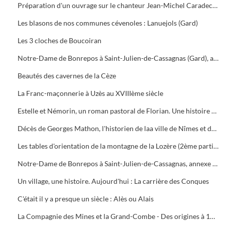
Préparation d'un ouvrage sur le chanteur Jean-Michel Caradec. Richard Stamper est à la recherche de documents
Les blasons de nos communes cévenoles : Lanuejols (Gard)
Les 3 cloches de Boucoiran
Notre-Dame de Bonrepos à Saint-Julien-de-Cassagnas (Gard), annexe de Notre-Dame des Neiges en Ardèche (1ère partie)
Beautés des cavernes de la Cèze
La Franc-maçonnerie à Uzès au XVIIIème siècle
Estelle et Némorin, un roman pastoral de Florian. Une histoire d'amour sur les rivages du Gardon d'Anduze (2/4)
Décès de Georges Mathon, l'historien de laa ville de Nîmes et de Roger Lagrave, l'éditeur de la Salle-Prunet
Les tables d'orientation de la montagne de la Lozère (2ème partie/2)
Notre-Dame de Bonrepos à Saint-Julien-de-Cassagnas, annexe de Notre-Dame des Neiges en Ardèche (2ème partie)
Un village, une histoire. Aujourd'hui : La carrière des Conques
C'était il y a presque un siècle : Alès ou Alais
La Compagnie des Mines et la Grand-Combe - Des origines à 1939 (9)