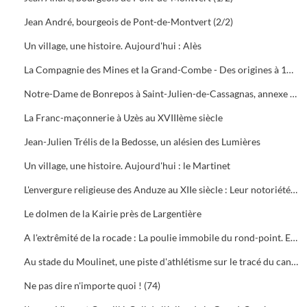
Jean André, bourgeois de Pont-de-Montvert (2/2)
Un village, une histoire. Aujourd'hui : Alès
La Compagnie des Mines et la Grand-Combe - Des origines à 1939 (10)
Notre-Dame de Bonrepos à Saint-Julien-de-Cassagnas, annexe de Notre-Dame des Neiges en Ardèche (8ème et dernière partie)
La Franc-maçonnerie à Uzès au XVIIIème siècle
Jean-Julien Trélis de la Bedosse, un alésien des Lumières
Un village, une histoire. Aujourd'hui : le Martinet
L'envergure religieuse des Anduze au XIIe siècle : Leur notoriété, leur influence, leur retrait
Le dolmen de la Kairie près de Largentière
A l'extrêmité de la rocade : La poulie immobile du rond-point. Elle n'a pas quitté la commune de Saint-Martin
Au stade du Moulinet, une piste d'athlétisme sur le tracé du canal. L'urbanisation a effacé les autres vestiges de l'ouvrage
Ne pas dire n'importe quoi ! (74)