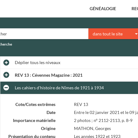
GÉNÉALOGIE
RE
dans tout le site
echerche
Déplier
tous les niveaux
REV 13 : Cévennes Magazine : 2021
Les cahiers d'histoire de Nîmes de 1921 à 1934
Cote/Cotes extrêmes
REV 13
Date
Entre le 02 janvier 2021 et le 09 
Importance matérielle
2 photos ; n° 2112-2113, p. 8-9
Origine
MATHON, Georges
Présentation du contenu
Les années 1922 et 1923