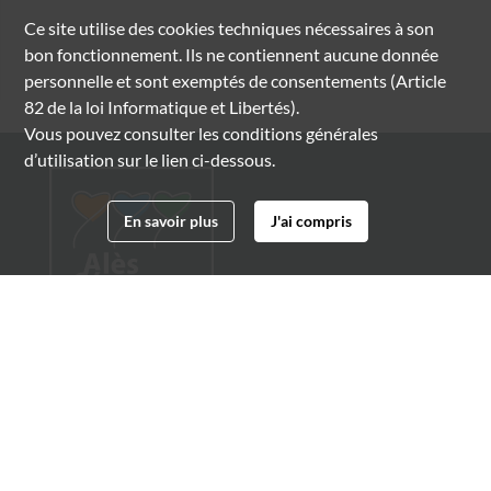
Ce site utilise des
cookies
techniques nécessaires à son
bon fonctionnement. Ils ne contiennent aucune donnée
personnelle et sont exemptés de consentements (Article
82 de la loi Informatique et Libertés).
Vous pouvez consulter les conditions générales
d’utilisation sur le lien ci-dessous.
En savoir plus
J'ai compris
Archives municipales d'Alès
4 boulevard Gambetta
30100 Alès
04 66 54 32 20
archives@ville-ales.fr