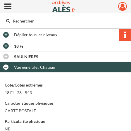
Ouvrir le menu déroulant
Archives municipales d'Alès
Déplier
tous les niveaux
18 Fi
SAULNIERES
Vue générale . Château
Cote/Cotes extrêmes
18 Fi - 28 - 543
Caractéristiques physiques
CARTE POSTALE
Particularité physique
NB