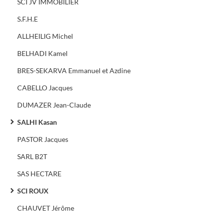
SCI JV IMMOBILIER
S.F.H.E
ALLHEILIG Michel
BELHADI Kamel
BRES-SEKARVA Emmanuel et Azdine
CABELLO Jacques
DUMAZER Jean-Claude
SALHI Kasan
PASTOR Jacques
SARL B2T
SAS HECTARE
SCI ROUX
CHAUVET Jérôme