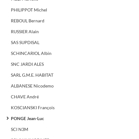
PHILIPPOT Michel
REBOUL Bernard
RUSSIER Alain
SAS SUPDISAL
SCHINCARIOL Albin
SNC JARDI ALES
SARL G.M.E. HABITAT
ALBANESE Nicodemo
CHAVE André
KOSCIANSKI François
PONGE Jean-Luc
SCI N3M