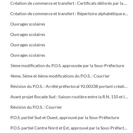
Création de commerce et transfert : Certificats délivrés par la mairie
Création de commerce et transfert : Répertoire alphabétique et chronologique
Ouvrages scolaires
Ouvrages scolaires
Ouvrages scolaires
Ouvrages scolaires
5ème modification du P.O.S. approuvée par la Sous-Préfecture
4ème, 5ème et 6ème modifications du P.O.S. : Courrier
Révision du P.O.S. : Arrêté préfectoral 92.00338 portant création d'utilité publique projet à 2x2 voies R.N.106 entre Alès et Boucoiran
Avant projet Rocade Sud : liaison routière entre la R.N. 110 et la R.N. 106
Révision du P.O.S. : Courrier
P.O.S. partiel Sud et Ouest, approuvé par la Sous-Préfecture
P.O.S. partiel Centre Nord et Est, approuvé par la Sous-Préfecture