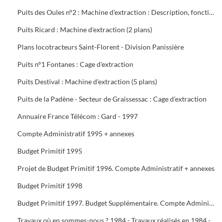
Puits des Oules n°2 : Machine d'extraction : Description, fonctionnement, conduite et entretien : 3 documents
Puits Ricard : Machine d'extraction (2 plans)
Plans locotracteurs Saint-Florent - Division Panissière
Puits n°1 Fontanes : Cage d'extraction
Puits Destival : Machine d'extraction (5 plans)
Puits de la Padène - Secteur de Graissessac : Cage d'extraction
Annuaire France Télécom : Gard - 1997
Compte Administratif 1995 + annexes
Budget Primitif 1995
Projet de Budget Primitif 1996. Compte Administratif + annexes
Budget Primitif 1998
Budget Primitif 1997. Budget Supplémentaire. Compte Administratif + annexes
Travaux où en sommes-nous ? 1984 - Travaux réalisés en 1984 - Programme 1985 - Travaux 1987