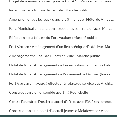
Projet de nouveaux locaux pour le C.C.A.S. : Rapport au Bureau Municipal
Réfection de la toiture du Temple : Marché public
Aménagement de bureaux dans le bâtiment de l'Hôtel de Ville : Marché public
Parc Municipal : Installation de douches et du chauffage : Marché public
Réfection de la toiture du Fort Vauban : Marché public
Fort Vauban : Aménagement d'un lieu scénique d'extérieur. Marché public
Aménagement du hall de l'Hôtel de Ville : Marché public
Hôtel de Ville : Aménagement de bureaux dans l'immeuble Lahondès (3 tranches) : Marché public
Hôtel de Ville : Aménagement de l'ex immeuble Daumet (bureaux du 2ème étage Informatique, cave escalier) : Marché public
Fort Vauban : Travaux à effectuer à l'étage du service des Archives. Liste du mobilier à acheter. Installation du Fonds Ancien de la Bibliothèque
Construction d'un ensemble sportif à Rochebelle
Centre Equestre : Dossier d'appel d'offres avec P.V. Programme du concours. Réunions de chantier
Construction d'un point d'accueil jeunes à Malataverne : Appel d'offres