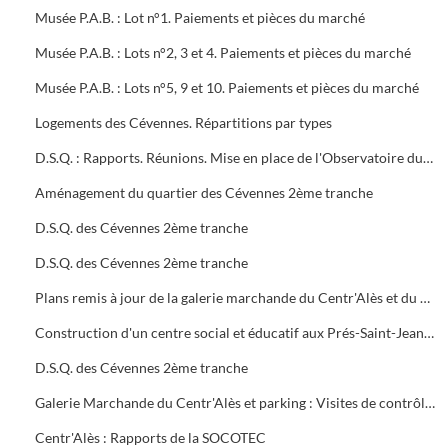
Musée P.A.B. : Lot n°1. Paiements et pièces du marché
Musée P.A.B. : Lots n°2, 3 et 4. Paiements et pièces du marché
Musée P.A.B. : Lots n°5, 9 et 10. Paiements et pièces du marché
Logements des Cévennes. Répartitions par types
D.S.Q. : Rapports. Réunions. Mise en place de l'Observatoire du logement du plan local de l'habitat
Aménagement du quartier des Cévennes 2ème tranche
D.S.Q. des Cévennes 2ème tranche
D.S.Q. des Cévennes 2ème tranche
Plans remis à jour de la galerie marchande du Centr'Alès et du parking
Construction d'un centre social et éducatif aux Prés-Saint-Jean Maison du Moulinet : Marché public (2ème tranche)
D.S.Q. des Cévennes 2ème tranche
Galerie Marchande du Centr'Alès et parking : Visites de contrôle de la commission de sécurité
Centr'Alès : Rapports de la SOCOTEC