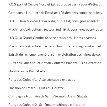
P.O.S. partiel Centre Nord et Est, approuvé par la Sous-Préfecture
Compagnie Houillère de Bessèges : Règlements concernant les ouvriers
H.B.C. Direction des travaux du jour : Etat, consignes et entretien des machines d'extraction
Machines d'extraction : Secteur Sud : Etat, consignes et entretien
H.B.C. La Grand-Combe. Service des usines : Notes diverses
Machines d'extraction : Secteur Nord : Etat, consignes et entretien
Extrait du règlement général sur l'exploitation des mines de combustibles : décret du 13 août 1911 modifié en mai 1931
Puits des Oules n°1 et 2 et du Gouffre : Plan treuils d'extraction
Houillères de Rochebelle
Puits des Oules n°1 : Attelage cage d'extraction
Division de Trescol - Puits du Gouffre
Compagnie Houillère de Saint-Germain Alais : Statuts
Puits des Oules n°2 : Schémas machines d'extraction