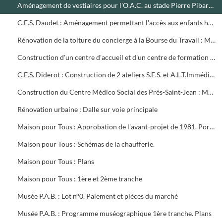
Aménagement de vestiaires pour l'O.A.C. au stade Pierre Pibarot : Estimatif
C.E.S. Daudet : Aménagement permettant l'accès aux enfants handicapés. Projet et marché public
Rénovation de la toiture du concierge à la Bourse du Travail : Marché public
Construction d'un centre d'accueil et d'un centre de formation pour l'O.A.C. Programme
C.E.S. Diderot : Construction de 2 ateliers S.E.S. et A.L.T.Immédiate. Marché public
Construction du Centre Médico Social des Prés-Saint-Jean : Marché public
Rénovation urbaine : Dalle sur voie principale
Maison pour Tous : Approbation de l'avant-projet de 1981. Portrait de Louis Aragon " un éternel printemps ". Calque de l'aménagement intérieur
Maison pour Tous : Schémas de la chaufferie.
Maison pour Tous : Plans
Maison pour Tous : 1ère et 2ème tranche
Musée P.A.B. : Lot n°0. Paiement et pièces du marché
Musée P.A.B. : Programme muséographique 1ère tranche. Plans