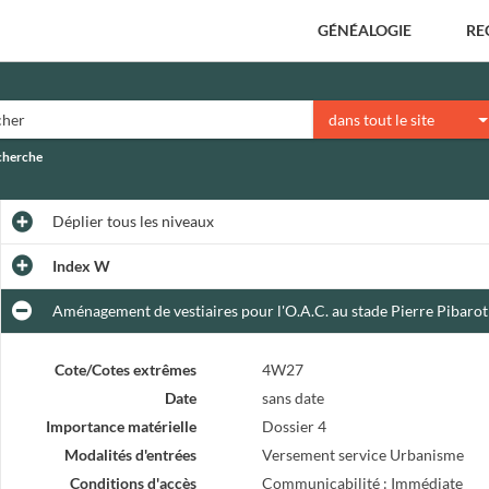
GÉNÉALOGIE
RE
dans tout le site
echerche
Déplier
tous les niveaux
Index W
Aménagement de vestiaires pour l'O.A.C. au stade Pierre Pibarot 
Cote/Cotes extrêmes
4W27
Date
sans date
Importance matérielle
Dossier 4
Modalités d'entrées
Versement service Urbanisme
Conditions d'accès
Communicabilité : Immédiate