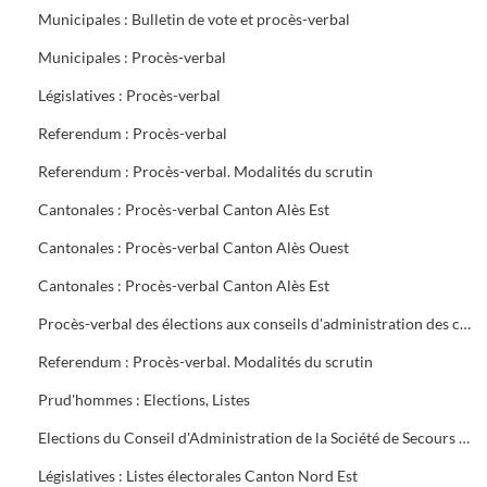
Municipales : Bulletin de vote et procès-verbal
Municipales : Procès-verbal
Législatives : Procès-verbal
Referendum : Procès-verbal
Referendum : Procès-verbal. Modalités du scrutin
Cantonales : Procès-verbal Canton Alès Est
Cantonales : Procès-verbal Canton Alès Ouest
Cantonales : Procès-verbal Canton Alès Est
Procès-verbal des élections aux conseils d'administration des caisses de Sécurité Sociale et d'Allocations familiales
Referendum : Procès-verbal. Modalités du scrutin
Prud'hommes : Elections, Listes
Elections du Conseil d'Administration de la Société de Secours Minière du groupe sud des Houillères du Bassin des Cévennes (H.B.C.)
Législatives : Listes électorales Canton Nord Est