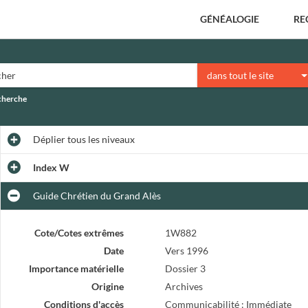
GÉNÉALOGIE
RE
dans tout le site
echerche
Déplier
tous les niveaux
Index W
Guide Chrétien du Grand Alès
Cote/Cotes extrêmes
1W882
Date
Vers 1996
Importance matérielle
Dossier 3
Origine
Archives
Conditions d'accès
Communicabilité : Immédiate