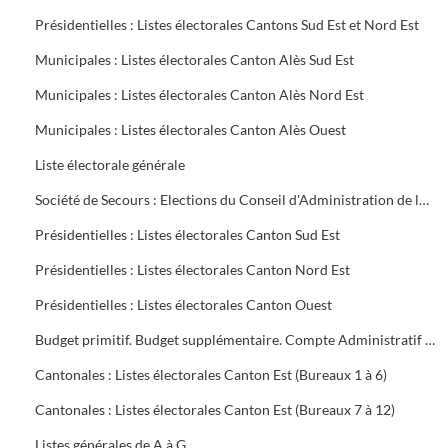
Présidentielles : Listes électorales Cantons Sud Est et Nord Est
Municipales : Listes électorales Canton Alès Sud Est
Municipales : Listes électorales Canton Alès Nord Est
Municipales : Listes électorales Canton Alès Ouest
Liste électorale générale
Société de Secours : Elections du Conseil d'Administration de la Société groupe sud des Houillères du Bassin des Cévennes (H.B.C.)
Présidentielles : Listes électorales Canton Sud Est
Présidentielles : Listes électorales Canton Nord Est
Présidentielles : Listes électorales Canton Ouest
Budget primitif. Budget supplémentaire. Compte Administratif (C.A.). Annexes au budget
Cantonales : Listes électorales Canton Est (Bureaux 1 à 6)
Cantonales : Listes électorales Canton Est (Bureaux 7 à 12)
Listes générales de A à G