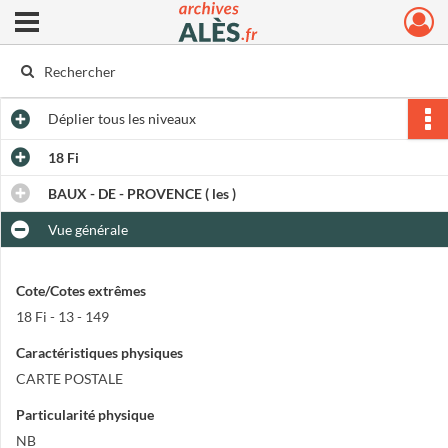
Ouvrir le menu déroulant
Archives municipales d'Alès
Déplier
tous les niveaux
18 Fi
BAUX - DE - PROVENCE ( les )
Vue générale
Cote/Cotes extrêmes
18 Fi - 13 - 149
Caractéristiques physiques
CARTE POSTALE
Particularité physique
NB