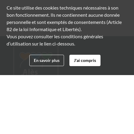
Ce site utilise des
cookies
techniques nécessaires à son
bon fonctionnement. Ils ne contiennent aucune donnée
personnelle et sont exemptés de consentements (Article
82 de la loi Informatique et Libertés).
Vous pouvez consulter les conditions générales
d’utilisation sur le lien ci-dessous.
En savoir plus
J'ai compris
Archives municipales d'Alès
4 boulevard Gambetta
30100 Alès
04 66 54 32 20
archives@ville-ales.fr