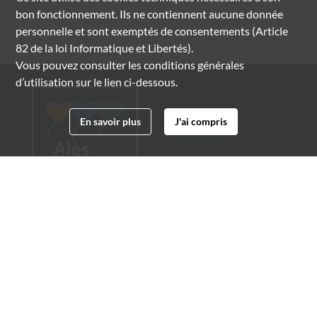
bon fonctionnement. Ils ne contiennent aucune donnée
personnelle et sont exemptés de consentements (Article
82 de la loi Informatique et Libertés).
Vous pouvez consulter les conditions générales
d’utilisation sur le lien ci-dessous.
En savoir plus
J'ai compris
Archives municipales d'Alès
4 boulevard Gambetta
30100 Alès
04 66 54 32 20
archives@ville-ales.fr