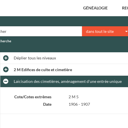
GÉNÉALOGIE
RE
dans tout le site
echerche
Déplier
tous les niveaux
2 M Edifices de culte et cimetière
Laïcisation des cimetières, aménagement d'une entrée unique
Cote/Cotes extrêmes
2 M 5
Date
1906 - 1907