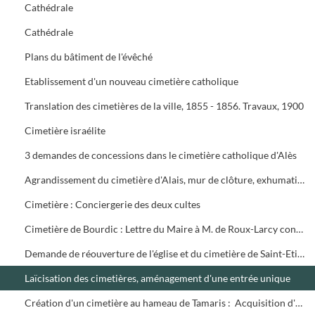
Cathédrale
Cathédrale
Plans du bâtiment de l'évêché
Etablissement d'un nouveau cimetière catholique
Translation des cimetières de la ville, 1855 - 1856. Travaux, 1900
Cimetière israélite
3 demandes de concessions dans le cimetière catholique d'Alès
Agrandissement du cimetière d'Alais, mur de clôture, exhumations, concessions
Cimetière : Conciergerie des deux cultes
Cimetière de Bourdic : Lettre du Maire à M. de Roux-Larcy concernant la construction du cimetière et les réserves de M. le Sous-Préfet quant à la dépense
Demande de réouverture de l'église et du cimetière de Saint-Etienne d'Alensac
Laïcisation des cimetières, aménagement d'une entrée unique
Création d'un cimetière au hameau de Tamaris : Acquisition d'un terrain, travaux. Règlement du cimetière d'Alais, 15/11/1922 et de celui de Tamaris, 01/03/1923