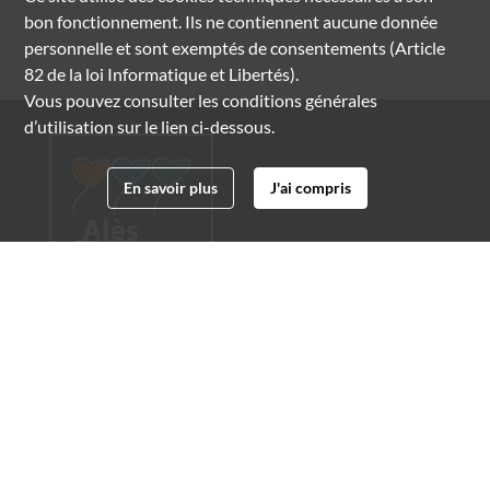
bon fonctionnement. Ils ne contiennent aucune donnée
personnelle et sont exemptés de consentements (Article
82 de la loi Informatique et Libertés).
Vous pouvez consulter les conditions générales
d’utilisation sur le lien ci-dessous.
En savoir plus
J'ai compris
Archives municipales d'Alès
4 boulevard Gambetta
30100 Alès
04 66 54 32 20
archives@ville-ales.fr