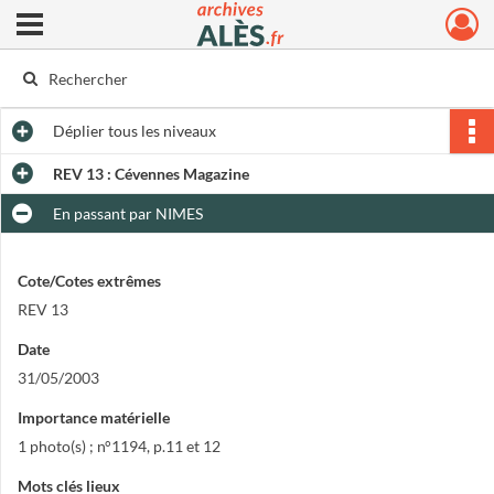
Ouvrir le menu déroulant
Archives municipales d'Alès
Déplier
tous les niveaux
REV 13 : Cévennes Magazine
En passant par NIMES
Cote/Cotes extrêmes
REV 13
Date
31/05/2003
Importance matérielle
1 photo(s) ; n°1194, p.11 et 12
Mots clés lieux