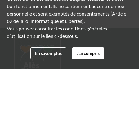
bon fonctionnement. Ils ne contiennent aucune donnée
personnelle et sont exemptés de consentements (Article
82 de la loi Informatique et Libertés).
Vous pouvez consulter les conditions générales
d’utilisation sur le lien ci-dessous.
En savoir plus
J'ai compris
Archives municipales d'Alès
4 boulevard Gambetta
30100 Alès
04 66 54 32 20
archives@ville-ales.fr